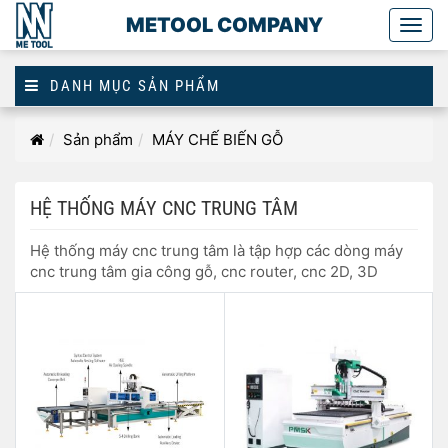
METOOL COMPANY
Togg
main
DANH MỤC SẢN PHẨM
Hệ
Trang
Sản phẩm
MÁY CHẾ BIẾN GỖ
thống
chủ
máy
cnc
HỆ THỐNG MÁY CNC TRUNG TÂM
trung
tâm
Hệ thống máy cnc trung tâm là tập hợp các dòng máy
cnc trung tâm gia công gỗ, cnc router, cnc 2D, 3D