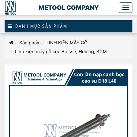
METOOL COMPANY
Togg
main
DANH MỤC SẢN PHẨM
Homepage
Sản phẩm
LINH KIỆN MÁY GỖ
Linh kiện máy gỗ cnc Biesse, Homag, SCM.