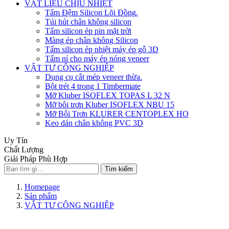
VẬT LIỆU CHỊU NHIỆT
Tấm Đệm Silicon Lõi Đồng.
Túi hút chân không silicon
Tấm silicon ép pin mặt trời
Màng ép chân không Silicon
Tấm silicon ép nhiệt máy ép gỗ 3D
Tấm nỉ cho máy ép nóng veneer
VẬT TƯ CÔNG NGHIỆP
Dụng cụ cắt mép veneer thừa.
Bột trét 4 trong 1 Timbermate
Mỡ Kluber ISOFLEX TOPAS L 32 N
Mỡ bôi trơn Kluber ISOFLEX NBU 15
Mỡ Bôi Trơn KLURER CENTOPLEX HO
Keo dán chân không PVC 3D
Uy Tín
Chất Lượng
Giải Pháp Phù Hợp
Tìm kiếm
Homepage
Sản phẩm
VẬT TƯ CÔNG NGHIỆP