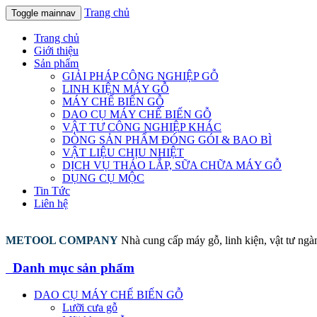
Trang chủ
Toggle mainnav
Trang chủ
Giới thiệu
Sản phẩm
GIẢI PHÁP CÔNG NGHIỆP GỖ
LINH KIỆN MÁY GỖ
MÁY CHẾ BIẾN GỖ
DAO CỤ MÁY CHẾ BIẾN GỖ
VẬT TƯ CÔNG NGHIỆP KHÁC
DÒNG SẢN PHẨM ĐÓNG GÓI & BAO BÌ
VẬT LIỆU CHỊU NHIỆT
DỊCH VỤ THÁO LẮP, SỮA CHỮA MÁY GỖ
DỤNG CỤ MỘC
Tin Tức
Liên hệ
METOOL COMPANY
Nhà cung cấp máy gỗ, linh kiện, vật tư ng
Danh mục sản phẩm
DAO CỤ MÁY CHẾ BIẾN GỖ
Lưỡi cưa gỗ