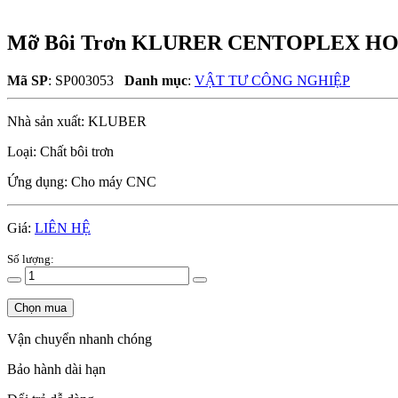
Mỡ Bôi Trơn KLURER CENTOPLEX H
Mã SP
: SP003053
Danh mục
:
VẬT TƯ CÔNG NGHIỆP
Nhà sản xuất: KLUBER
Loại: Chất bôi trơn
Ứng dụng: Cho máy CNC
Giá:
LIÊN HỆ
Số lượng:
Chọn mua
Vận chuyển nhanh chóng
Bảo hành dài hạn