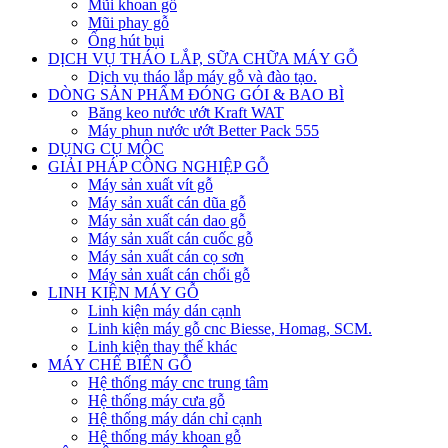
Mũi khoan gỗ
Mũi phay gỗ
Ống hút bụi
DỊCH VỤ THÁO LẮP, SỮA CHỮA MÁY GỖ
Dịch vụ tháo lắp máy gỗ và đào tạo.
DÒNG SẢN PHẨM ĐÓNG GÓI & BAO BÌ
Băng keo nước ướt Kraft WAT
Máy phun nước ướt Better Pack 555
DỤNG CỤ MỘC
GIẢI PHÁP CÔNG NGHIỆP GỖ
Máy sản xuất vít gỗ
Máy sản xuất cán dũa gỗ
Máy sản xuất cán dao gỗ
Máy sản xuất cán cuốc gỗ
Máy sản xuất cán cọ sơn
Máy sản xuất cán chổi gỗ
LINH KIỆN MÁY GỖ
Linh kiện máy dán cạnh
Linh kiện máy gỗ cnc Biesse, Homag, SCM.
Linh kiện thay thế khác
MÁY CHẾ BIẾN GỖ
Hệ thống máy cnc trung tâm
Hệ thống máy cưa gỗ
Hệ thống máy dán chỉ cạnh
Hệ thống máy khoan gỗ