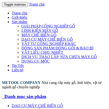
Trang chủ
Toggle mainnav
Trang chủ
Giới thiệu
Sản phẩm
GIẢI PHÁP CÔNG NGHIỆP GỖ
LINH KIỆN MÁY GỖ
MÁY CHẾ BIẾN GỖ
DAO CỤ MÁY CHẾ BIẾN GỖ
VẬT TƯ CÔNG NGHIỆP KHÁC
DÒNG SẢN PHẨM ĐÓNG GÓI & BAO BÌ
VẬT LIỆU CHỊU NHIỆT
DỊCH VỤ THÁO LẮP, SỮA CHỮA MÁY GỖ
DỤNG CỤ MỘC
Tin Tức
Liên hệ
METOOL COMPANY
Nhà cung cấp máy gỗ, linh kiện, vật tư
ngành gỗ chuyên nghiệp
Danh mục sản phẩm
DAO CỤ MÁY CHẾ BIẾN GỖ