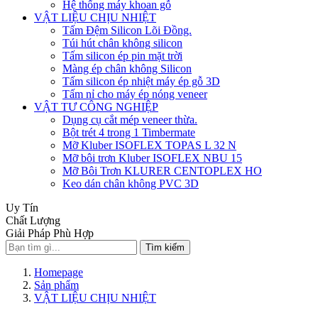
Hệ thống máy khoan gỗ
VẬT LIỆU CHỊU NHIỆT
Tấm Đệm Silicon Lõi Đồng.
Túi hút chân không silicon
Tấm silicon ép pin mặt trời
Màng ép chân không Silicon
Tấm silicon ép nhiệt máy ép gỗ 3D
Tấm nỉ cho máy ép nóng veneer
VẬT TƯ CÔNG NGHIỆP
Dụng cụ cắt mép veneer thừa.
Bột trét 4 trong 1 Timbermate
Mỡ Kluber ISOFLEX TOPAS L 32 N
Mỡ bôi trơn Kluber ISOFLEX NBU 15
Mỡ Bôi Trơn KLURER CENTOPLEX HO
Keo dán chân không PVC 3D
Uy Tín
Chất Lượng
Giải Pháp Phù Hợp
Tìm kiếm
Homepage
Sản phẩm
VẬT LIỆU CHỊU NHIỆT