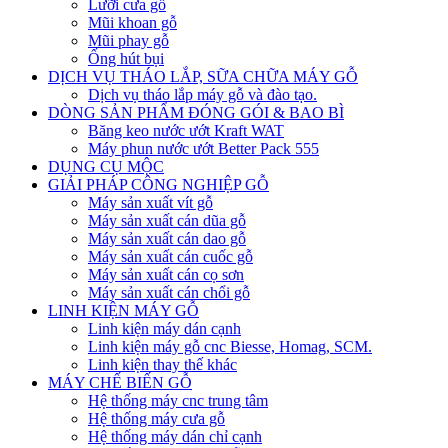
Lưỡi cưa gỗ
Mũi khoan gỗ
Mũi phay gỗ
Ống hút bụi
DỊCH VỤ THÁO LẮP, SỮA CHỮA MÁY GỖ
Dịch vụ tháo lắp máy gỗ và đào tạo.
DÒNG SẢN PHẨM ĐÓNG GÓI & BAO BÌ
Băng keo nước ướt Kraft WAT
Máy phun nước ướt Better Pack 555
DỤNG CỤ MỘC
GIẢI PHÁP CÔNG NGHIỆP GỖ
Máy sản xuất vít gỗ
Máy sản xuất cán dũa gỗ
Máy sản xuất cán dao gỗ
Máy sản xuất cán cuốc gỗ
Máy sản xuất cán cọ sơn
Máy sản xuất cán chổi gỗ
LINH KIỆN MÁY GỖ
Linh kiện máy dán cạnh
Linh kiện máy gỗ cnc Biesse, Homag, SCM.
Linh kiện thay thế khác
MÁY CHẾ BIẾN GỖ
Hệ thống máy cnc trung tâm
Hệ thống máy cưa gỗ
Hệ thống máy dán chỉ cạnh