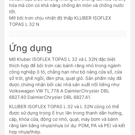
hóa mà còn có khả năng chống ăn mòn và chống nước
tốt.
Mỡ bôi trơn chịu nhiệt độ thấp KLUBER ISOFLEX
TOPAS L 32 N
Ứng dụng
Mỡ Kluber ISOFLEX TOPAS L 32 và L 32N đặc biệt
thích hợp để bôi trơn các bánh răng nhỏ trong ngành
công nghiệp ô tô, chẳng hạn như bộ nâng cửa sổ, cửa
sổ trời, ghế ngồi, đèn pha, quạt gió. Sản phẩm này đã
được chứng nhận bởi các nhà sản xuất nổi tiếng như
Volkswagen VW TL 778 A DaimlerChrysler DBL
6827.40 DaimlerChrysler DBL 6827.41.
KLUBER ISOFLEX TOPAS L 32 và L 32N cũng có thể
được sử dụng trong ổ trục lăn trong thanh dẫn hướng,
cáp, khóa cửa, động cơ nhỏ, quạt, máy bơm và bánh
răng làm bằng nhựa/nhựa (ví dụ: POM, PA và PE) và kết
hợp nhựa/thép.