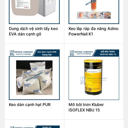
Dung dịch vệ sinh tẩy keo
Keo lắp ráp đa năng Adino
EVA dán cạnh gỗ
PowerNail K1
Keo dán cạnh hạt PUR
Mỡ bôi trơn Kluber
ISOFLEX NBU 15