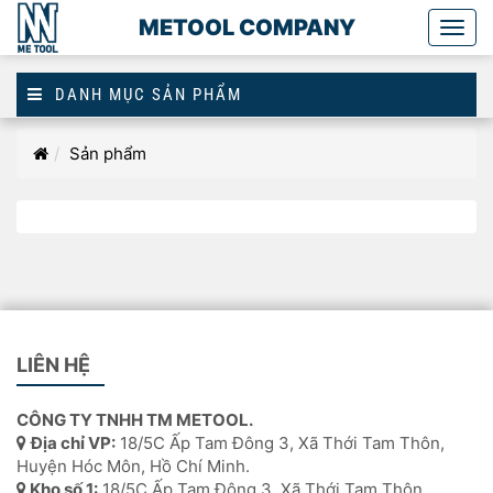
METOOL COMPANY
Togg
main
DANH MỤC SẢN PHẨM
DỤNG
Trang
Sản phẩm
CỤ
chủ
MỘC
LIÊN HỆ
CÔNG TY TNHH TM METOOL.
Địa chỉ VP:
18/5C Ấp Tam Đông 3, Xã Thới Tam Thôn,
Huyện Hóc Môn, Hồ Chí Minh.
Kho số 1:
18/5C Ấp Tam Đông 3, Xã Thới Tam Thôn,