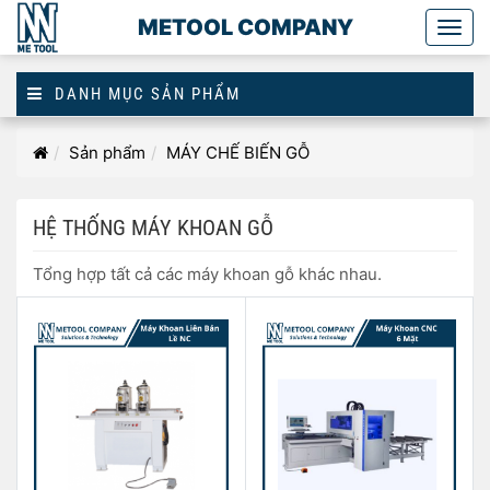
METOOL COMPANY
Togg
main
DANH MỤC SẢN PHẨM
Hệ
Trang
Sản phẩm
MÁY CHẾ BIẾN GỖ
thống
chủ
máy
khoan
HỆ THỐNG MÁY KHOAN GỖ
gỗ
Tổng hợp tất cả các máy khoan gỗ khác nhau.