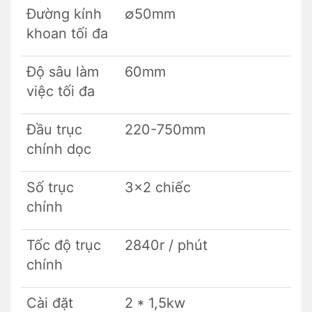
Đường kính
∅50mm
khoan tối đa
Độ sâu làm
60mm
việc tối đa
Đầu trục
220-750mm
chính dọc
Số trục
3×2 chiếc
chính
Tốc độ trục
2840r / phút
chính
Cài đặt
2 * 1,5kw