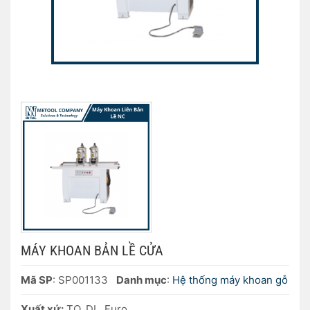
MÁY KHOAN BẢN LỀ CỬA
Mã SP
: SP001133
Danh mục
:
Hệ thống máy khoan gỗ
Xuất xứ:
TQ, DL, Euro