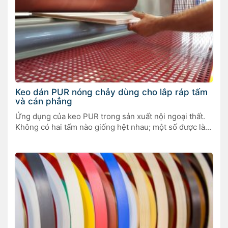
Keo dán PUR nóng chảy dùng cho lắp ráp tấm
và cán phẳng
Ứng dụng của keo PUR trong sản xuất nội ngoại thất.
Không có hai tấm nào giống hệt nhau; một số được làm
cho đồ nội thất, một số khác cho cửa ra vào, và một số
khác là tấm composite cho kết cấu nhẹ của các tòa nhà
thương mại hoặc trang bị nội […]