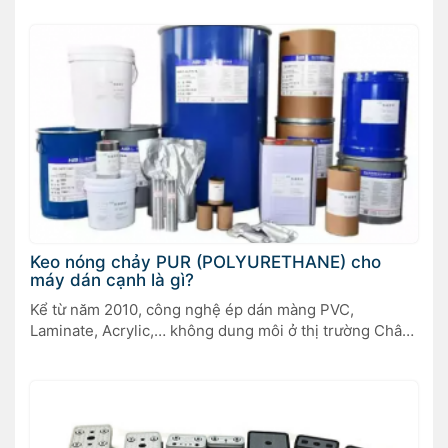
Keo nóng chảy PUR (POLYURETHANE) cho
máy dán cạnh là gì?
Kể từ năm 2010, công nghệ ép dán màng PVC,
Laminate, Acrylic,… không dung môi ở thị trường Châu
Âu và Châu Mỹ đã chiếm một vị trí quan trọng, cũng
như nhu cầu về PUR cũng đang tăng lên hàng năm.