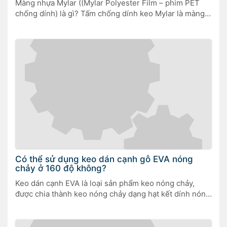
Màng nhựa Mylar ((Mylar Polyester Film – phim PET
chống dính) là gì? Tấm chống dính keo Mylar là màng
polyester (PET) hiệu suất cao, đa chức năng được phát
triển và sản xuất. Nó thường được sử dụng để cung cấp
một kết thúc bóng mịn trên bề mặt của tấm laminate
hay veneer. tấm […]
Có thể sử dụng keo dán cạnh gỗ EVA nóng
chảy ở 160 độ không?
Keo dán cạnh EVA là loại sản phẩm keo nóng chảy,
được chia thành keo nóng chảy dạng hạt kết dính nóng
chảy và màng keo nóng chảy.