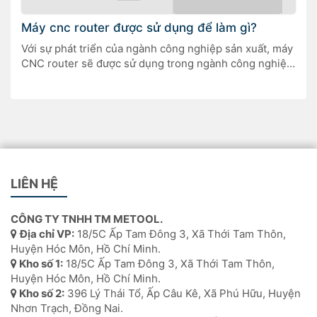
Máy cnc router được sử dụng để làm gì?
Với sự phát triển của ngành công nghiệp sản xuất, máy
CNC router sẽ được sử dụng trong ngành công nghiệp
thủ công, công nghiệp mô hình, chế biến thủy tinh hữu
cơ, thủ công gỗ, khuôn ép, v.v. Với sự phát triển nhanh
chóng của ngành công nghiệp sản xuất trong những
năm gần […]
LIÊN HỆ
CÔNG TY TNHH TM METOOL.
Địa chỉ VP:
18/5C Ấp Tam Đông 3, Xã Thới Tam Thôn,
Huyện Hóc Môn, Hồ Chí Minh.
Kho số 1:
18/5C Ấp Tam Đông 3, Xã Thới Tam Thôn,
Huyện Hóc Môn, Hồ Chí Minh.
Kho số 2:
396 Lý Thái Tổ, Ấp Câu Kê, Xã Phú Hữu, Huyện
Nhơn Trạch, Đồng Nai.