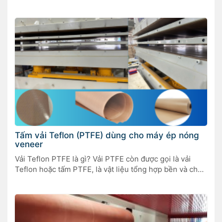
polyurethane gốc nước, cũng có thể được gọi là keo
màng chân không . Keo ép màng chân không được sử
dụng rộng rãi trong sản xuất đồ nội thất, sản phẩm
điện tử, […]
Tấm vải Teflon (PTFE) dùng cho máy ép nóng
veneer
Vải Teflon PTFE là gì? Vải PTFE còn được gọi là vải
Teflon hoặc tấm PTFE, là vật liệu tổng hợp bền và chắc
bao gồm một lớp nền làm từ sợi thủy tinh được phủ
polytetrafluoroethylene (PTFE). Kết quả là một bề mặt
có khả năng phục hồi cao và chống dính với độ […]