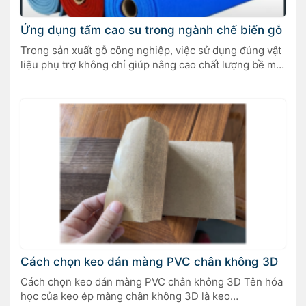
Ứng dụng tấm cao su trong ngành chế biến gỗ
Trong sản xuất gỗ công nghiệp, việc sử dụng đúng vật
liệu phụ trợ không chỉ giúp nâng cao chất lượng bề mặt
gỗ mà còn bảo vệ máy móc, giảm chi phí bảo trì. Một
trong những vật liệu được ứng dụng rộng rãi nhất
chính là tấm cao su chịu nhiệt – giải […]
Cách chọn keo dán màng PVC chân không 3D
Cách chọn keo dán màng PVC chân không 3D Tên hóa
học của keo ép màng chân không 3D là keo