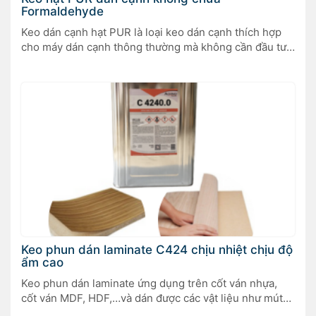
Formaldehyde
Keo dán cạnh hạt PUR là loại keo dán cạnh thích hợp
cho máy dán cạnh thông thường mà không cần đầu tư
mới hoặc đâu tư bơm keo PUR. Đây là loại keo dán
cạnh dạng hạt được kết hợp giữa keo dán cạnh không
đường line và keo PUR. Nó được gọi là keo dán cạnh
hạt PUR không đường line. Nó không giống như keo
PUR dạng rắn phản ứng với độ ẩm mà có yêu cầu về
môi trường và cần có hệ thống phủ keo PUR chuyên
dụng. Nó giải quyết các vấn đề khi sử dụng keo PUR
trong đồ nội thất dạng tấm như các bước vận hành
phức tạp, khả năng chịu thấp, dễ gây ra các vấn đề bảo
trì thiết bị và hậu mãi cũng như bị ảnh hưởng bởi môi
trường vào mùa đông.
Keo phun dán laminate C424 chịu nhiệt chịu độ
ẩm cao
Keo phun dán laminate ứng dụng trên cốt ván nhựa,
cốt ván MDF, HDF,…và dán được các vật liệu như mút
xốp, veneer,…