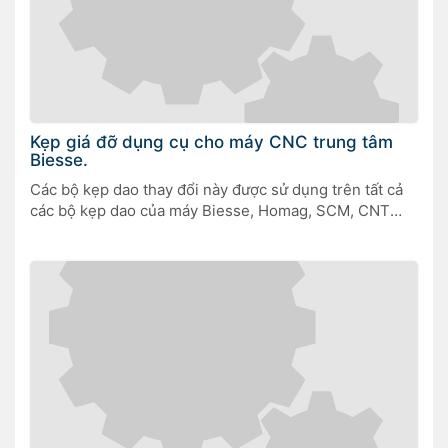
Kẹp giá đỡ dụng cụ cho máy CNC trung tâm
Biesse.
Các bộ kẹp dao thay đổi này được sử dụng trên tất cả
các bộ kẹp dao của máy Biesse, Homag, SCM, CNT
Motion, CR Onsrud, DMS, Flexicam, Multicam,
Northwood RMCS HSK63F và các bộ định tuyến cnc
ATC khác. Chúng là những kẹp dao trao đổi chính xác.