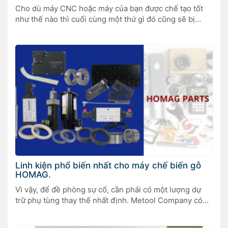
Cho dù máy CNC hoặc máy của bạn được chế tạo tốt
như thế nào thì cuối cùng một thứ gì đó cũng sẽ bị
hỏng. Luôn có sẵn phụ tùng thay thế có thể giúp bạn
tiết kiệm rất nhiều thời gian và rất nhiều vấn đề đau
đầu.
Linh kiện phổ biến nhất cho máy chế biến gỗ
HOMAG.
Vì vậy, để đề phòng sự cố, cần phải có một lượng dự
trữ phụ tùng thay thế nhất định. Metool Company có
thể cung cấp cho khách hàng một loạt các bộ phận
CNC cho máy HOMAG với giá cả cạnh tranh, chất lượng