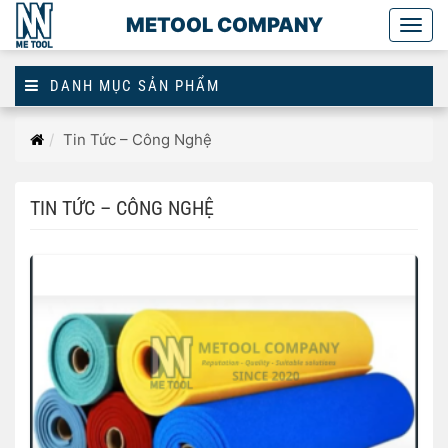
METOOL COMPANY
Togg
main
DANH MỤC SẢN PHẨM
Trang
Tin Tức – Công Nghệ
chủ
TIN TỨC – CÔNG NGHỆ