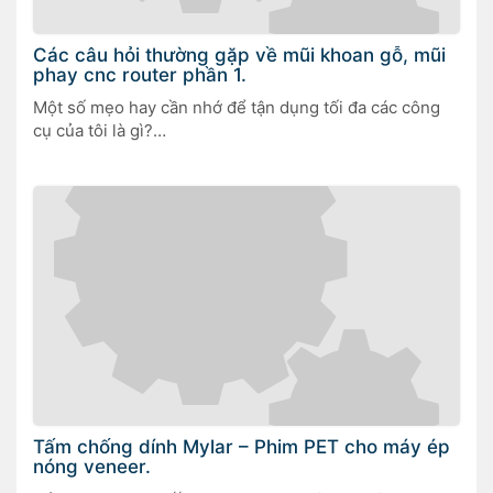
Các câu hỏi thường gặp về mũi khoan gỗ, mũi
phay cnc router phần 1.
Một số mẹo hay cần nhớ để tận dụng tối đa các công
cụ của tôi là gì?
Luôn điều chỉnh chiều dài cắt của công cụ bộ định
tuyến với độ dày của phôi cần cắt, tức là chiều dài cắt
phải dài hơn độ dày của phôi một cách tối thiểu.
Luôn luôn chọn công cụ mạnh hơn, nghĩa là chiều dài
cắt không quá dài và đường kính không quá nhỏ.
Khoá giữ vật liệu phải vừa với dụng cụ. Điều đó có
nghĩa là, hãy chọn các công cụ có đường kính nhỏ cho
các tấm mỏng hoặc các bộ phận dễ bị dịch chuyển
Tấm chống dính Mylar – Phim PET cho máy ép
nóng veneer.