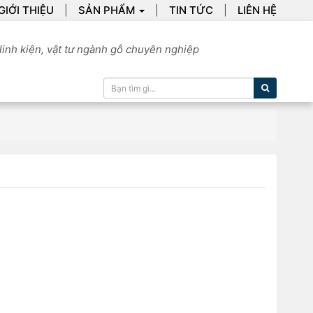
GIỚI THIỆU
SẢN PHẨM
TIN TỨC
LIÊN HỆ
linh kiện, vật tư ngành gỗ chuyên nghiệp
Tìm kiếm