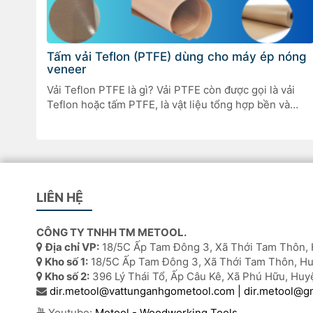
Tấm vải Teflon (PTFE) dùng cho máy ép nóng
veneer
Vải Teflon PTFE là gì? Vải PTFE còn được gọi là vải
Teflon hoặc tấm PTFE, là vật liệu tổng hợp bền và
chắc bao gồm một lớp nền làm từ sợi thủy tinh được
phủ polytetrafluoroethylene (PTFE). Kết quả là một bề
mặt có khả năng phục hồi cao và chống dính với độ
[…]
LIÊN HỆ
CÔNG TY TNHH TM METOOL.
Địa chỉ VP:
18/5C Ấp Tam Đông 3, Xã Thới Tam Thôn, 
Kho số 1:
18/5C Ấp Tam Đông 3, Xã Thới Tam Thôn, Hu
Kho số 2:
396 Lý Thái Tổ, Ấp Câu Kê, Xã Phú Hữu, Huy
dir.metool@vattunganhgometool.com | dir.metool@g
Youtube:
Metool - Woodworking Tools