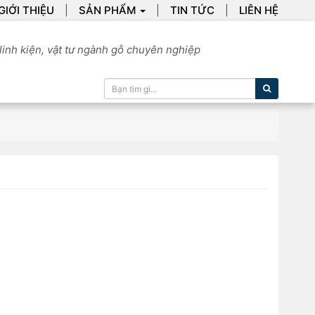
GIỚI THIỆU
SẢN PHẨM
TIN TỨC
LIÊN HỆ
linh kiện, vật tư ngành gỗ chuyên nghiệp
Tìm kiếm