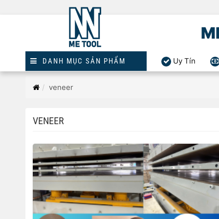
M
Uy Tín
DANH MỤC SẢN PHẨM
Trang
veneer
chủ
VENEER