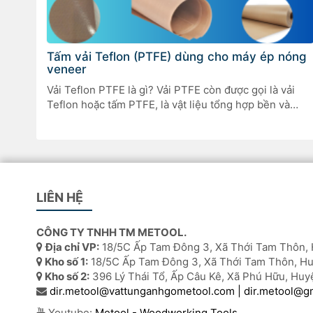
Tấm vải Teflon (PTFE) dùng cho máy ép nóng
veneer
Vải Teflon PTFE là gì? Vải PTFE còn được gọi là vải
Teflon hoặc tấm PTFE, là vật liệu tổng hợp bền và
chắc bao gồm một lớp nền làm từ sợi thủy tinh được
phủ polytetrafluoroethylene (PTFE). Kết quả là một bề
mặt có khả năng phục hồi cao và chống dính với độ
[…]
LIÊN HỆ
CÔNG TY TNHH TM METOOL.
Địa chỉ VP:
18/5C Ấp Tam Đông 3, Xã Thới Tam Thôn, 
Kho số 1:
18/5C Ấp Tam Đông 3, Xã Thới Tam Thôn, Hu
Kho số 2:
396 Lý Thái Tổ, Ấp Câu Kê, Xã Phú Hữu, Huy
dir.metool@vattunganhgometool.com | dir.metool@g
Youtube:
Metool - Woodworking Tools