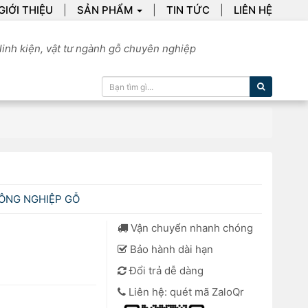
GIỚI THIỆU
SẢN PHẨM
TIN TỨC
LIÊN HỆ
linh kiện, vật tư ngành gỗ chuyên nghiệp
Tìm kiếm
CÔNG NGHIỆP GỖ
Vận chuyển nhanh chóng
Bảo hành dài hạn
Đổi trả dễ dàng
Liên hệ: quét mã ZaloQr