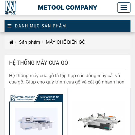
METOOL COMPANY
Togg
main
DANH MỤC SẢN PHẨM
Hệ
Trang
Sản phẩm
MÁY CHẾ BIẾN GỖ
thống
chủ
máy
cưa
HỆ THỐNG MÁY CƯA GỖ
gỗ
Hệ thống máy cưa gỗ là tập hợp các dòng máy cắt và
cưa gỗ. Giúp cho quy trình cưa gỗ và cắt gỗ nhanh hơn.