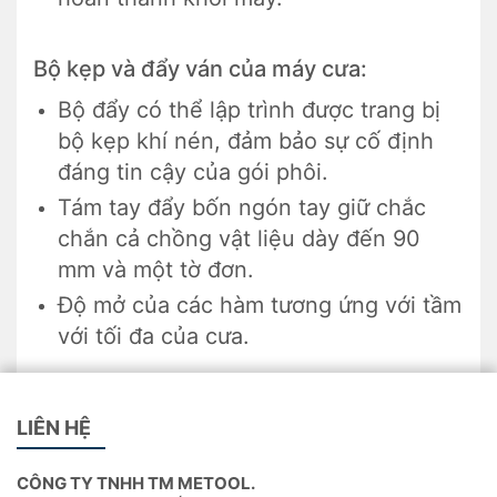
Bộ kẹp và đẩy ván của máy cưa:
Bộ đẩy có thể lập trình được trang bị
bộ kẹp khí nén, đảm bảo sự cố định
đáng tin cậy của gói phôi.
Tám tay đẩy bốn ngón tay giữ chắc
chắn cả chồng vật liệu dày đến 90
mm và một tờ đơn.
Độ mở của các hàm tương ứng với tầm
với tối đa của cưa.
Bộ ke vuông góc 90 độ:
LIÊN HỆ
Máy panel saw cắt định vị chính xác
theo chiều dọc khi cắt chúng thành
CÔNG TY TNHH TM METOOL.