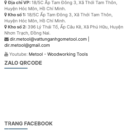
Địa chỉ VP:
18/5C Ấp Tam Đông 3, Xã Thới Tam Thôn,
các bộ phận hoàn thiện đúng kích
Huyện Hóc Môn, Hồ Chí Minh.
thước.
Kho số 1:
18/5C Ấp Tam Đông 3, Xã Thới Tam Thôn,
Huyện Hóc Môn, Hồ Chí Minh.
Quý khách hàng có quan tâm, hãy liên
Kho số 2:
396 Lý Thái Tổ, Ấp Câu Kê, Xã Phú Hữu, Huyện
Nhơn Trạch, Đồng Nai.
hệ chúng tôi để được tư vấn.
dir.metool@vattunganhgometool.com |
Xin cảm ơn.
dir.metool@gmail.com
Youtube:
Metool - Woodworking Tools
Lưu ý: Hình ảnh chỉ mang tính chất minh
ZALO QRCODE
hoạ, sản phẩm chính cung cấp sẻ được
báo trong báo giá.
SẢN PHẨM KHÁC
TRANG FACEBOOK