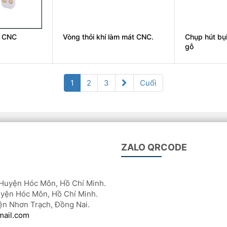
K CNC
Vòng thỏi khí làm mát CNC.
Chụp hút bụ
gỗ
(current)
1
2
3
Cuối
ZALO QRCODE
Huyện Hóc Môn, Hồ Chí Minh.
yện Hóc Môn, Hồ Chí Minh.
ện Nhơn Trạch, Đồng Nai.
mail.com