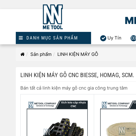
M
Uy Tín
DANH MỤC SẢN PHẨM
Linh
Trang
Sản phẩm
LINH KIỆN MÁY GỖ
kiện
chủ
máy
gỗ
LINH KIỆN MÁY GỖ CNC BIESSE, HOMAG, SCM.
cnc
Biesse,
Bán tất cả linh kiện máy gỗ cnc gia công trung tâm
Homag,
SCM.