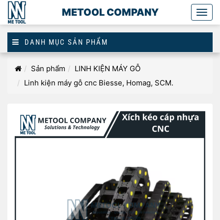
METOOL COMPANY
Togg
main
DANH MỤC SẢN PHẨM
Homepage
Sản phẩm
LINH KIỆN MÁY GỖ
Linh kiện máy gỗ cnc Biesse, Homag, SCM.