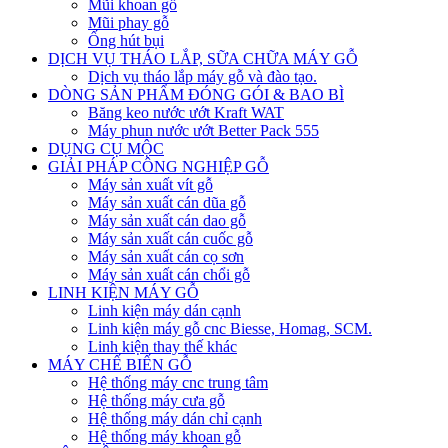
Mũi khoan gỗ
Mũi phay gỗ
Ống hút bụi
DỊCH VỤ THÁO LẮP, SỮA CHỮA MÁY GỖ
Dịch vụ tháo lắp máy gỗ và đào tạo.
DÒNG SẢN PHẨM ĐÓNG GÓI & BAO BÌ
Băng keo nước ướt Kraft WAT
Máy phun nước ướt Better Pack 555
DỤNG CỤ MỘC
GIẢI PHÁP CÔNG NGHIỆP GỖ
Máy sản xuất vít gỗ
Máy sản xuất cán dũa gỗ
Máy sản xuất cán dao gỗ
Máy sản xuất cán cuốc gỗ
Máy sản xuất cán cọ sơn
Máy sản xuất cán chổi gỗ
LINH KIỆN MÁY GỖ
Linh kiện máy dán cạnh
Linh kiện máy gỗ cnc Biesse, Homag, SCM.
Linh kiện thay thế khác
MÁY CHẾ BIẾN GỖ
Hệ thống máy cnc trung tâm
Hệ thống máy cưa gỗ
Hệ thống máy dán chỉ cạnh
Hệ thống máy khoan gỗ