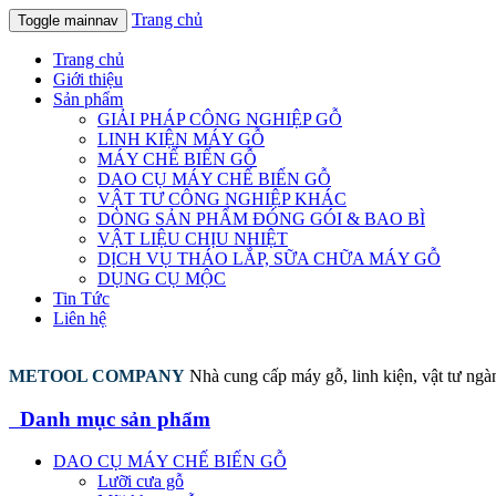
Trang chủ
Toggle mainnav
Trang chủ
Giới thiệu
Sản phẩm
GIẢI PHÁP CÔNG NGHIỆP GỖ
LINH KIỆN MÁY GỖ
MÁY CHẾ BIẾN GỖ
DAO CỤ MÁY CHẾ BIẾN GỖ
VẬT TƯ CÔNG NGHIỆP KHÁC
DÒNG SẢN PHẨM ĐÓNG GÓI & BAO BÌ
VẬT LIỆU CHỊU NHIỆT
DỊCH VỤ THÁO LẮP, SỮA CHỮA MÁY GỖ
DỤNG CỤ MỘC
Tin Tức
Liên hệ
METOOL COMPANY
Nhà cung cấp máy gỗ, linh kiện, vật tư ng
Danh mục sản phẩm
DAO CỤ MÁY CHẾ BIẾN GỖ
Lưỡi cưa gỗ