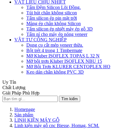
VẬT LIỆU CHỊU NHIỆT
Tấm Đệm Silicon Lõi Đồng.
Túi hút chân không silicon
Tấm silicon ép pin mặt trời
Màng ép chân không Silicon
Tấm silicon ép nhiệt máy ép gỗ 3D
Tấm nỉ cho máy ép nóng veneer
VẬT TƯ CÔNG NGHIỆP
Dụng cụ cắt mép veneer thừa.
Bột trét 4 trong 1 Timbermate
Mỡ Kluber ISOFLEX TOPAS L 32 N
Mỡ bôi trơn Kluber ISOFLEX NBU 15
Mỡ Bôi Trơn KLURER CENTOPLEX HO
Keo dán chân không PVC 3D
Uy Tín
Chất Lượng
Giải Pháp Phù Hợp
Tìm kiếm
Homepage
Sản phẩm
LINH KIỆN MÁY GỖ
Linh kiện máy gỗ cnc Biesse, Homag, SCM.