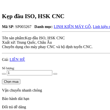
Kẹp đầu ISO, HSK CNC
Mã SP
: SP003267
Danh mục
:
LINH KIỆN MÁY GỖ
,
Linh kiện
Tên sản phẩm:Kẹp đầu ISO, HSK CNC
Xuất xứ: Trung Quốc, Châu Âu
Chuyên dụng cho máy phay CNC và bộ định tuyến CNC.
Giá:
LIÊN HỆ
Số lượng:
Chọn mua
Vận chuyển nhanh chóng
Bảo hành dài hạn
Đổi trả dễ dàng