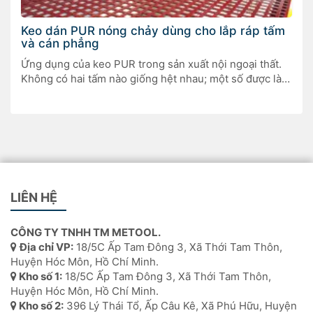
Keo dán PUR nóng chảy dùng cho lắp ráp tấm
và cán phẳng
Ứng dụng của keo PUR trong sản xuất nội ngoại thất.
Không có hai tấm nào giống hệt nhau; một số được làm
cho đồ nội thất, một số khác cho cửa ra vào, và một số
khác là tấm composite cho kết cấu nhẹ của các tòa nhà
thương mại hoặc trang bị nội […]
LIÊN HỆ
CÔNG TY TNHH TM METOOL.
Địa chỉ VP:
18/5C Ấp Tam Đông 3, Xã Thới Tam Thôn,
Huyện Hóc Môn, Hồ Chí Minh.
Kho số 1:
18/5C Ấp Tam Đông 3, Xã Thới Tam Thôn,
Huyện Hóc Môn, Hồ Chí Minh.
Kho số 2:
396 Lý Thái Tổ, Ấp Câu Kê, Xã Phú Hữu, Huyện