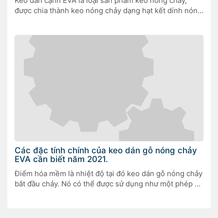
Keo dán cạnh EVA là loại sản phẩm keo nóng chảy,
được chia thành keo nóng chảy dạng hạt kết dính nóng
chảy và màng keo nóng chảy.
Các đặc tính chính của keo dán gỗ nóng chảy
EVA cần biết năm 2021.
Điểm hóa mềm là nhiệt độ tại đó keo dán gỗ nóng chảy
bắt đầu chảy. Nó có thể được sử dụng như một phép đo
sơ bộ về khả năng chịu nhiệt, độ khó nóng chảy và thời
gian tiếp xúc của keo dán.