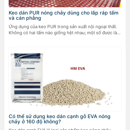
Keo dán PUR nóng chảy dùng cho lắp ráp tấm
và cán phẳng
Ứng dụng của keo PUR trong sản xuất nội ngoại thất.
Không có hai tấm nào giống hệt nhau; một số được làm
cho đồ nội thất, một số khác cho cửa ra vào, và một số
khác là tấm composite cho kết cấu nhẹ của các tòa nhà
thương mại hoặc trang bị nội […]
Có thể sử dụng keo dán cạnh gỗ EVA nóng
chảy ở 160 độ không?