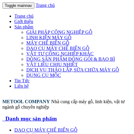
Trang chủ
Toggle mainnav
Trang chủ
Giới thiệu
Sản phẩm
GIẢI PHÁP CÔNG NGHIỆP GỖ
LINH KIỆN MÁY GỖ
MÁY CHẾ BIẾN GỖ
DAO CỤ MÁY CHẾ BIẾN GỖ
VẬT TƯ CÔNG NGHIỆP KHÁC
DÒNG SẢN PHẨM ĐÓNG GÓI & BAO BÌ
VẬT LIỆU CHỊU NHIỆT
DỊCH VỤ THÁO LẮP, SỮA CHỮA MÁY GỖ
DỤNG CỤ MỘC
Tin Tức
Liên hệ
METOOL COMPANY
Nhà cung cấp máy gỗ, linh kiện, vật tư
ngành gỗ chuyên nghiệp
Danh mục sản phẩm
DAO CỤ MÁY CHẾ BIẾN GỖ