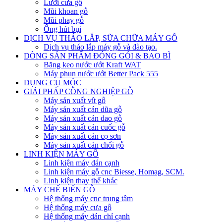
Lưỡi cưa gỗ
Mũi khoan gỗ
Mũi phay gỗ
Ống hút bụi
DỊCH VỤ THÁO LẮP, SỮA CHỮA MÁY GỖ
Dịch vụ tháo lắp máy gỗ và đào tạo.
DÒNG SẢN PHẨM ĐÓNG GÓI & BAO BÌ
Băng keo nước ướt Kraft WAT
Máy phun nước ướt Better Pack 555
DỤNG CỤ MỘC
GIẢI PHÁP CÔNG NGHIỆP GỖ
Máy sản xuất vít gỗ
Máy sản xuất cán dũa gỗ
Máy sản xuất cán dao gỗ
Máy sản xuất cán cuốc gỗ
Máy sản xuất cán cọ sơn
Máy sản xuất cán chổi gỗ
LINH KIỆN MÁY GỖ
Linh kiện máy dán cạnh
Linh kiện máy gỗ cnc Biesse, Homag, SCM.
Linh kiện thay thế khác
MÁY CHẾ BIẾN GỖ
Hệ thống máy cnc trung tâm
Hệ thống máy cưa gỗ
Hệ thống máy dán chỉ cạnh