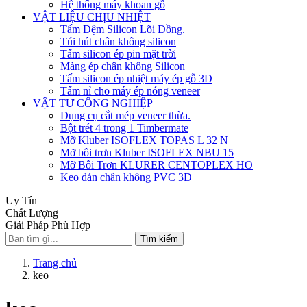
Hệ thống máy khoan gỗ
VẬT LIỆU CHỊU NHIỆT
Tấm Đệm Silicon Lõi Đồng.
Túi hút chân không silicon
Tấm silicon ép pin mặt trời
Màng ép chân không Silicon
Tấm silicon ép nhiệt máy ép gỗ 3D
Tấm nỉ cho máy ép nóng veneer
VẬT TƯ CÔNG NGHIỆP
Dụng cụ cắt mép veneer thừa.
Bột trét 4 trong 1 Timbermate
Mỡ Kluber ISOFLEX TOPAS L 32 N
Mỡ bôi trơn Kluber ISOFLEX NBU 15
Mỡ Bôi Trơn KLURER CENTOPLEX HO
Keo dán chân không PVC 3D
Uy Tín
Chất Lượng
Giải Pháp Phù Hợp
Tìm kiếm
Trang chủ
keo