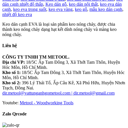
dán cạnh nhiệt độ thấp
,
Keo dán gỗ
,
keo dán nội thất
,
keo eva dán
cạnh
,
keo eva trong suốt
,
keo eva vàng
,
keo gỗ
,
mẫu keo dán cạnh
,
nhiệt độ keo eva
Keo dán cạnh EVA là loại sản phẩm keo nóng chảy, được chia
thành keo nóng chảy dạng hạt kết dính nóng chảy và màng keo
nóng chảy.
Liên hệ
CÔNG TY TNHH TM METOOL.
Địa chỉ VP:
18/5C Ấp Tam Đông 3, Xã Thới Tam Thôn, Huyện
Hóc Môn, Hồ Chí Minh.
Kho số 1:
18/5C Ấp Tam Đông 3, Xã Thới Tam Thôn, Huyện Hóc
Môn, Hồ Chí Minh.
Kho số 2:
396 Lý Thái Tổ, Ấp Câu Kê, Xã Phú Hữu, Huyện Nhơn
Trạch, Đồng Nai.
dir.metool@vattunganhgometool.com | dir.metool@gmail.com
Youtube:
Metool - Woodworking Tools
Zalo Qrcode