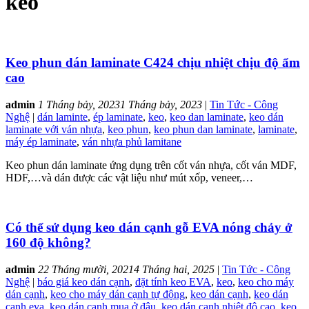
keo
Keo phun dán laminate C424 chịu nhiệt chịu độ ẩm
cao
admin
1 Tháng bảy, 2023
1 Tháng bảy, 2023
|
Tin Tức - Công
Nghệ
|
dán laminte
,
ép laminate
,
keo
,
keo dan laminate
,
keo dán
laminate với ván nhựa
,
keo phun
,
keo phun dan laminate
,
laminate
,
máy ép laminate
,
ván nhựa phủ lamitane
Keo phun dán laminate ứng dụng trên cốt ván nhựa, cốt ván MDF,
HDF,…và dán được các vật liệu như mút xốp, veneer,…
Có thể sử dụng keo dán cạnh gỗ EVA nóng chảy ở
160 độ không?
admin
22 Tháng mười, 2021
4 Tháng hai, 2025
|
Tin Tức - Công
Nghệ
|
báo giá keo dán cạnh
,
đặt tính keo EVA
,
keo
,
keo cho máy
dán cạnh
,
keo cho máy dán cạnh tự động
,
keo dán cạnh
,
keo dán
cạnh eva
,
keo dán cạnh mua ở đâu
,
keo dán cạnh nhiệt độ cao
,
keo