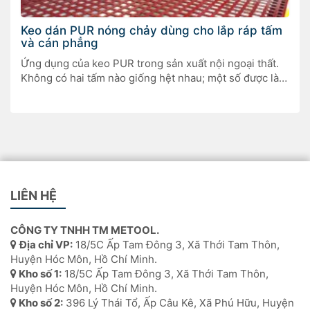
Keo dán PUR nóng chảy dùng cho lắp ráp tấm
và cán phẳng
Ứng dụng của keo PUR trong sản xuất nội ngoại thất.
Không có hai tấm nào giống hệt nhau; một số được làm
cho đồ nội thất, một số khác cho cửa ra vào, và một số
khác là tấm composite cho kết cấu nhẹ của các tòa nhà
thương mại hoặc trang bị nội […]
LIÊN HỆ
CÔNG TY TNHH TM METOOL.
Địa chỉ VP:
18/5C Ấp Tam Đông 3, Xã Thới Tam Thôn,
Huyện Hóc Môn, Hồ Chí Minh.
Kho số 1:
18/5C Ấp Tam Đông 3, Xã Thới Tam Thôn,
Huyện Hóc Môn, Hồ Chí Minh.
Kho số 2:
396 Lý Thái Tổ, Ấp Câu Kê, Xã Phú Hữu, Huyện