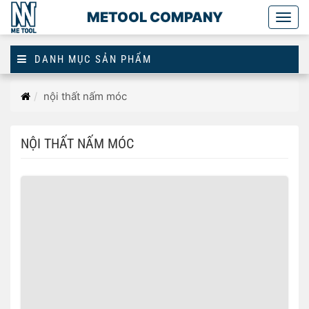
METOOL COMPANY
Togg
main
DANH MỤC SẢN PHẨM
Trang
nội thất nấm móc
chủ
NỘI THẤT NẤM MÓC