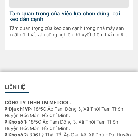
Tầm quan trọng của việc lựa chọn đúng loại
keo dán cạnh
Tầm quan trọng của keo dán cạnh trong nhà máy sản
xuất nội thất ván công nghiệp. Khuyết điểm thẩm mỹ
của một cạnh không được dán đúng cách có thể nhìn
thấy ngay sau khi dán hoặc có thể trở nên rõ ràng ở
giai đoạn hoàn thiện. Nhưng đó không phải là tất […]
LIÊN HỆ
CÔNG TY TNHH TM METOOL.
Địa chỉ VP:
18/5C Ấp Tam Đông 3, Xã Thới Tam Thôn,
Huyện Hóc Môn, Hồ Chí Minh.
Kho số 1:
18/5C Ấp Tam Đông 3, Xã Thới Tam Thôn,
Huyện Hóc Môn, Hồ Chí Minh.
Kho số 2:
396 Lý Thái Tổ, Ấp Câu Kê, Xã Phú Hữu, Huyện