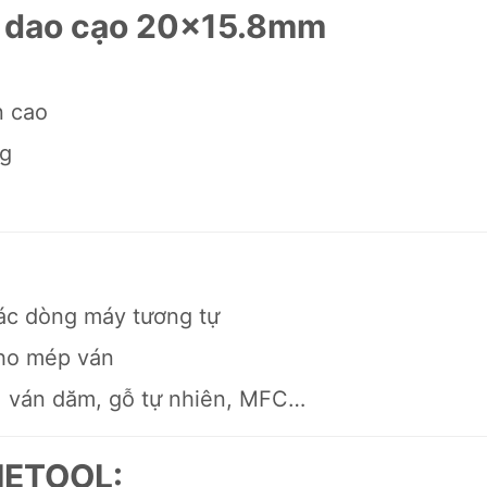
ỡi dao cạo 20×15.8mm
n cao
ng
ác dòng máy tương tự
cho mép ván
p, ván dăm, gỗ tự nhiên, MFC…
 METOOL: