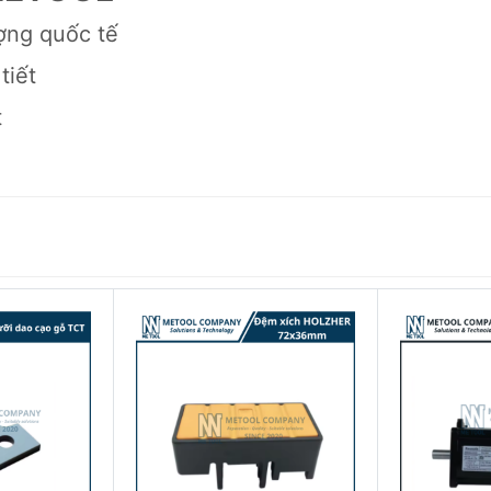
ợng quốc tế
tiết
t