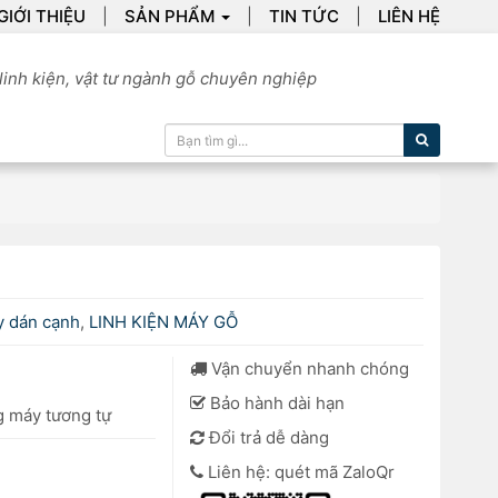
GIỚI THIỆU
SẢN PHẨM
TIN TỨC
LIÊN HỆ
linh kiện, vật tư ngành gỗ chuyên nghiệp
Tìm kiếm
y dán cạnh
,
LINH KIỆN MÁY GỖ
Vận chuyển nhanh chóng
Bảo hành dài hạn
 máy tương tự
Đổi trả dễ dàng
Liên hệ: quét mã ZaloQr