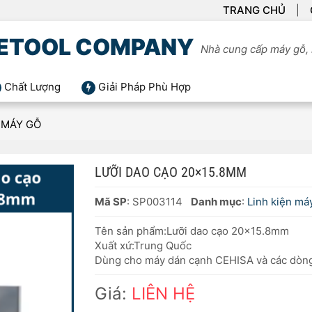
TRANG CHỦ
ETOOL COMPANY
Nhà cung cấp máy gỗ, 
Chất Lượng
Giải Pháp Phù Hợp
N MÁY GỖ
LƯỠI DAO CẠO 20×15.8MM
Mã SP
: SP003114
Danh mục
:
Linh kiện má
Tên sản phẩm:Lưỡi dao cạo 20×15.8mm
Xuất xứ:Trung Quốc
Dùng cho máy dán cạnh CEHISA và các dòng
Giá:
LIÊN HỆ