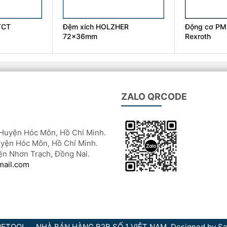
TCT
Đệm xích HOLZHER
Động cơ PM
72x36mm
Rexroth
ZALO QRCODE
Huyện Hóc Môn, Hồ Chí Minh.
yện Hóc Môn, Hồ Chí Minh.
ện Nhơn Trạch, Đồng Nai.
mail.com
ETOOL
NHÀ BÁN HÀNG B2B SỐ 1 VIỆT NAM. Designed by
Sa