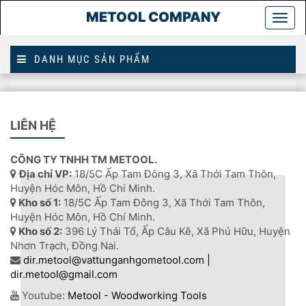
METOOL COMPANY
Togg
main
DANH MỤC SẢN PHẨM
Trang
2012803350
chủ
LIÊN HỆ
2012803350
CÔNG TY TNHH TM METOOL.
Địa chỉ VP:
18/5C Ấp Tam Đông 3, Xã Thới Tam Thôn,
Huyện Hóc Môn, Hồ Chí Minh.
Kho số 1:
18/5C Ấp Tam Đông 3, Xã Thới Tam Thôn,
Huyện Hóc Môn, Hồ Chí Minh.
Kho số 2:
396 Lý Thái Tổ, Ấp Câu Kê, Xã Phú Hữu, Huyện
Nhơn Trạch, Đồng Nai.
dir.metool@vattunganhgometool.com |
dir.metool@gmail.com
Youtube:
Metool - Woodworking Tools