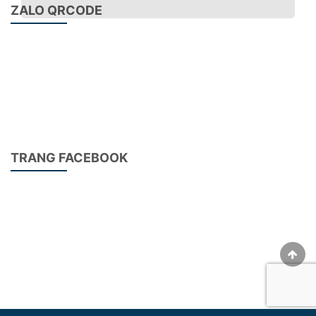
ZALO QRCODE
Đầu thay đổi PN10 Homag
Tên sản phẩm: Đầu thay đổi PN10 Homag
Xuất xứ:Trung Quốc
Sử dụng cho các dòng máy Homag trong ngành chế
biến gỗ.
TRANG FACEBOOK