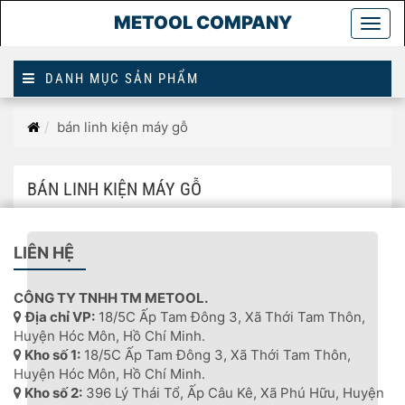
METOOL COMPANY
Togg
main
DANH MỤC SẢN PHẨM
Trang
bán linh kiện máy gỗ
chủ
BÁN LINH KIỆN MÁY GỖ
LIÊN HỆ
CÔNG TY TNHH TM METOOL.
Địa chỉ VP:
18/5C Ấp Tam Đông 3, Xã Thới Tam Thôn,
Huyện Hóc Môn, Hồ Chí Minh.
Kho số 1:
18/5C Ấp Tam Đông 3, Xã Thới Tam Thôn,
Huyện Hóc Môn, Hồ Chí Minh.
Kho số 2:
396 Lý Thái Tổ, Ấp Câu Kê, Xã Phú Hữu, Huyện