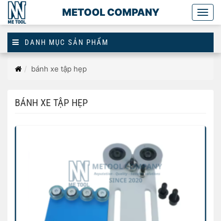
METOOL COMPANY
Togg
main
DANH MỤC SẢN PHẨM
Trang
bánh xe tập hẹp
chủ
BÁNH XE TẬP HẸP