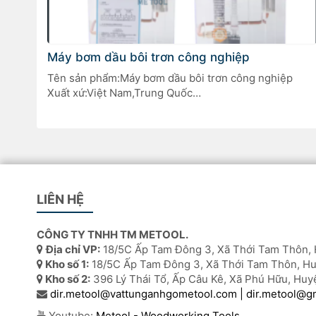
Máy bơm dầu bôi trơn công nghiệp
Tên sản phẩm:Máy bơm dầu bôi trơn công nghiệp
Xuất xứ:Việt Nam,Trung Quốc
Dùng cho máy công cụ CNC, trung tâm gia công, máy
tiện, máy phay, máy mài.
LIÊN HỆ
CÔNG TY TNHH TM METOOL.
Địa chỉ VP:
18/5C Ấp Tam Đông 3, Xã Thới Tam Thôn, 
Kho số 1:
18/5C Ấp Tam Đông 3, Xã Thới Tam Thôn, Hu
Kho số 2:
396 Lý Thái Tổ, Ấp Câu Kê, Xã Phú Hữu, Huy
dir.metool@vattunganhgometool.com | dir.metool@g
Youtube:
Metool - Woodworking Tools