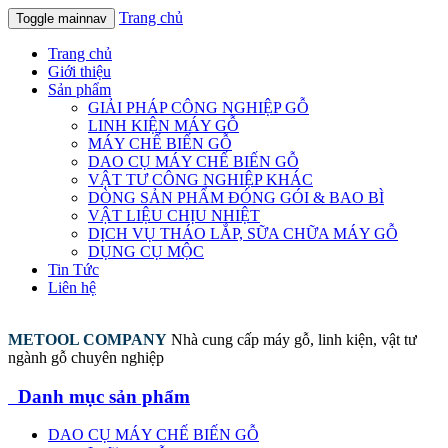
Trang chủ
Toggle mainnav
Trang chủ
Giới thiệu
Sản phẩm
GIẢI PHÁP CÔNG NGHIỆP GỖ
LINH KIỆN MÁY GỖ
MÁY CHẾ BIẾN GỖ
DAO CỤ MÁY CHẾ BIẾN GỖ
VẬT TƯ CÔNG NGHIỆP KHÁC
DÒNG SẢN PHẨM ĐÓNG GÓI & BAO BÌ
VẬT LIỆU CHỊU NHIỆT
DỊCH VỤ THÁO LẮP, SỮA CHỮA MÁY GỖ
DỤNG CỤ MỘC
Tin Tức
Liên hệ
METOOL COMPANY
Nhà cung cấp máy gỗ, linh kiện, vật tư
ngành gỗ chuyên nghiệp
Danh mục sản phẩm
DAO CỤ MÁY CHẾ BIẾN GỖ