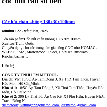
cốc hút cao su bền
Cốc hút chân không 130x30x100mm
admin01
22 Tháng tám, 2025
|
Tên sản phẩm:Cốc hút chân không 130x30x100mm
Xuất xứ:Trung Quốc
Chuyên dụng cho các trung tâm gia công CNC như HOMAG,
WEEKE, IMA, Masterwood, Felder, HolzHer, Busellato,
Reichenbacher…
Liên hệ
CÔNG TY TNHH TM METOOL.
Địa chỉ VP:
18/5C Ấp Tam Đông 3, Xã Thới Tam Thôn, Huyện
Hóc Môn, Hồ Chí Minh.
Kho số 1:
18/5C Ấp Tam Đông 3, Xã Thới Tam Thôn, Huyện Hóc
Môn, Hồ Chí Minh.
Kho số 2:
396 Lý Thái Tổ, Ấp Câu Kê, Xã Phú Hữu, Huyện Nhơn
Trạch, Đồng Nai.
dir.metool@vattunganhgometool.com | dir.metool@gmail.com