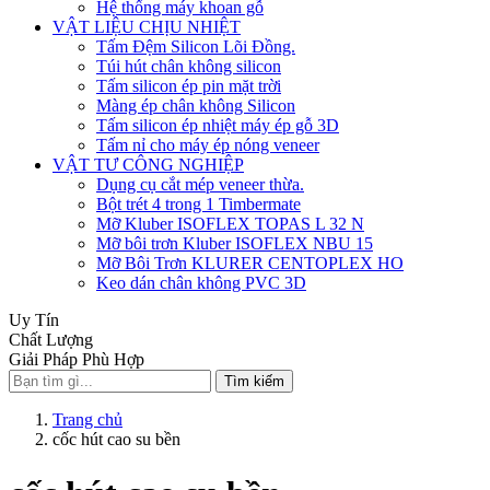
Hệ thống máy khoan gỗ
VẬT LIỆU CHỊU NHIỆT
Tấm Đệm Silicon Lõi Đồng.
Túi hút chân không silicon
Tấm silicon ép pin mặt trời
Màng ép chân không Silicon
Tấm silicon ép nhiệt máy ép gỗ 3D
Tấm nỉ cho máy ép nóng veneer
VẬT TƯ CÔNG NGHIỆP
Dụng cụ cắt mép veneer thừa.
Bột trét 4 trong 1 Timbermate
Mỡ Kluber ISOFLEX TOPAS L 32 N
Mỡ bôi trơn Kluber ISOFLEX NBU 15
Mỡ Bôi Trơn KLURER CENTOPLEX HO
Keo dán chân không PVC 3D
Uy Tín
Chất Lượng
Giải Pháp Phù Hợp
Tìm kiếm
Trang chủ
cốc hút cao su bền