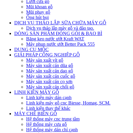
Lưỡi cưa gỗ
Mũi khoan gỗ
Mũi phay gỗ
Ống hút bụi
DỊCH VỤ THÁO LẮP, SỮA CHỮA MÁY GỖ
Dịch vụ tháo lắp máy gỗ và đào tạo.
DÒNG SẢN PHẨM ĐÓNG GÓI & BAO BÌ
Băng keo nước ướt Kraft WAT
Máy phun nước ướt Better Pack 555
DỤNG CỤ MỘC
GIẢI PHÁP CÔNG NGHIỆP GỖ
Máy sản xuất vít gỗ
Máy sản xuất cán dũa gỗ
Máy sản xuất cán dao gỗ
Máy sản xuất cán cuốc gỗ
Máy sản xuất cán cọ sơn
Máy sản xuất cán chổi gỗ
LINH KIỆN MÁY GỖ
Linh kiện máy dán cạnh
Linh kiện máy gỗ cnc Biesse, Homag, SCM.
Linh kiện thay thế khác
MÁY CHẾ BIẾN GỖ
Hệ thống máy cnc trung tâm
Hệ thống máy cưa gỗ
Hệ thống máy dán chỉ cạnh