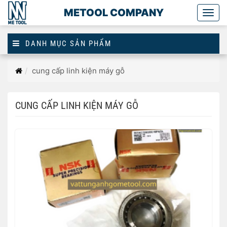
METOOL COMPANY
Togg
main
DANH MỤC SẢN PHẨM
Trang
cung cấp linh kiện máy gỗ
chủ
CUNG CẤP LINH KIỆN MÁY GỖ