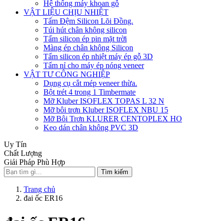
Hệ thống máy khoan gỗ
VẬT LIỆU CHỊU NHIỆT
Tấm Đệm Silicon Lõi Đồng.
Túi hút chân không silicon
Tấm silicon ép pin mặt trời
Màng ép chân không Silicon
Tấm silicon ép nhiệt máy ép gỗ 3D
Tấm nỉ cho máy ép nóng veneer
VẬT TƯ CÔNG NGHIỆP
Dụng cụ cắt mép veneer thừa.
Bột trét 4 trong 1 Timbermate
Mỡ Kluber ISOFLEX TOPAS L 32 N
Mỡ bôi trơn Kluber ISOFLEX NBU 15
Mỡ Bôi Trơn KLURER CENTOPLEX HO
Keo dán chân không PVC 3D
Uy Tín
Chất Lượng
Giải Pháp Phù Hợp
Tìm kiếm
Trang chủ
đai ốc ER16