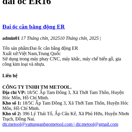
đai ốc ER16
Đai ốc cân bằng động ER
admin01
17 Tháng chín, 2025
10 Tháng chín, 2025
|
Tên sản phẩm:Đai ốc cân bằng động ER
Xuất xứ:Việt Nam,Trung Quốc
Sử dụng trong máy phay CNC, máy khắc, máy chế biến gỗ, gia
công kim loại và nhựa.
Liên hệ
CÔNG TY TNHH TM METOOL.
Địa chỉ VP:
18/5C Ấp Tam Đông 3, Xã Thới Tam Thôn, Huyện
Hóc Môn, Hồ Chí Minh.
Kho số 1:
18/5C Ấp Tam Đông 3, Xã Thới Tam Thôn, Huyện Hóc
Môn, Hồ Chí Minh.
Kho số 2:
396 Lý Thái Tổ, Ấp Câu Kê, Xã Phú Hữu, Huyện Nhơn
Trạch, Đồng Nai.
dir.metool@vattunganhgometool.com | dir.metool@gmail.com