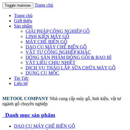
Trang chủ
Toggle mainnav
Trang chủ
Giới thiệu
Sản phẩm
GIẢI PHÁP CÔNG NGHIỆP GỖ
LINH KIỆN MÁY GỖ
MÁY CHẾ BIẾN GỖ
DAO CỤ MÁY CHẾ BIẾN GỖ
VẬT TƯ CÔNG NGHIỆP KHÁC
DÒNG SẢN PHẨM ĐÓNG GÓI & BAO BÌ
VẬT LIỆU CHỊU NHIỆT
DỊCH VỤ THÁO LẮP, SỮA CHỮA MÁY GỖ
DỤNG CỤ MỘC
Tin Tức
Liên hệ
METOOL COMPANY
Nhà cung cấp máy gỗ, linh kiện, vật tư
ngành gỗ chuyên nghiệp
Danh mục sản phẩm
DAO CỤ MÁY CHẾ BIẾN GỖ