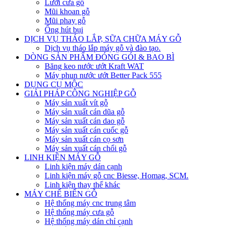
Lưỡi cưa gỗ
Mũi khoan gỗ
Mũi phay gỗ
Ống hút bụi
DỊCH VỤ THÁO LẮP, SỮA CHỮA MÁY GỖ
Dịch vụ tháo lắp máy gỗ và đào tạo.
DÒNG SẢN PHẨM ĐÓNG GÓI & BAO BÌ
Băng keo nước ướt Kraft WAT
Máy phun nước ướt Better Pack 555
DỤNG CỤ MỘC
GIẢI PHÁP CÔNG NGHIỆP GỖ
Máy sản xuất vít gỗ
Máy sản xuất cán dũa gỗ
Máy sản xuất cán dao gỗ
Máy sản xuất cán cuốc gỗ
Máy sản xuất cán cọ sơn
Máy sản xuất cán chổi gỗ
LINH KIỆN MÁY GỖ
Linh kiện máy dán cạnh
Linh kiện máy gỗ cnc Biesse, Homag, SCM.
Linh kiện thay thế khác
MÁY CHẾ BIẾN GỖ
Hệ thống máy cnc trung tâm
Hệ thống máy cưa gỗ
Hệ thống máy dán chỉ cạnh