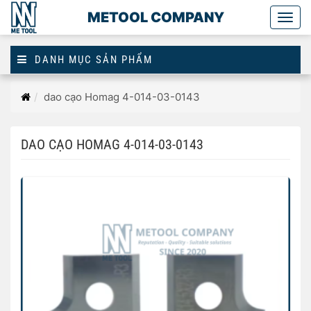
METOOL COMPANY
Togg
main
DANH MỤC SẢN PHẨM
Trang
dao cạo Homag 4-014-03-0143
chủ
DAO CẠO HOMAG 4-014-03-0143