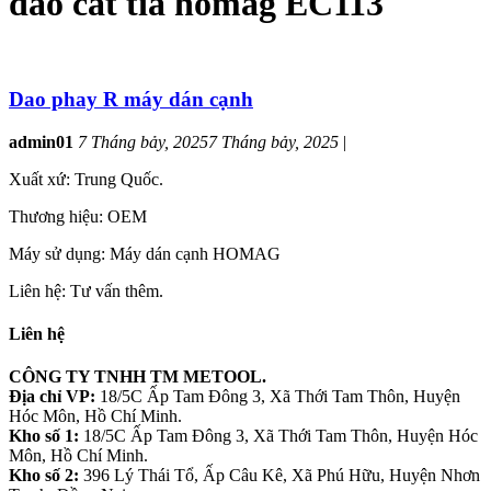
dao cắt tỉa homag EC113
Dao phay R máy dán cạnh
admin01
7 Tháng bảy, 2025
7 Tháng bảy, 2025
|
Xuất xứ: Trung Quốc.
Thương hiệu: OEM
Máy sử dụng: Máy dán cạnh HOMAG
Liên hệ: Tư vấn thêm.
Liên hệ
CÔNG TY TNHH TM METOOL.
Địa chỉ VP:
18/5C Ấp Tam Đông 3, Xã Thới Tam Thôn, Huyện
Hóc Môn, Hồ Chí Minh.
Kho số 1:
18/5C Ấp Tam Đông 3, Xã Thới Tam Thôn, Huyện Hóc
Môn, Hồ Chí Minh.
Kho số 2:
396 Lý Thái Tổ, Ấp Câu Kê, Xã Phú Hữu, Huyện Nhơn