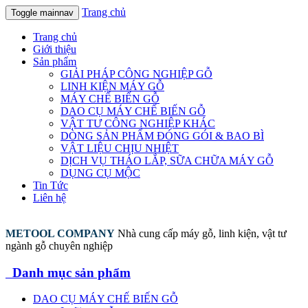
Trang chủ
Toggle mainnav
Trang chủ
Giới thiệu
Sản phẩm
GIẢI PHÁP CÔNG NGHIỆP GỖ
LINH KIỆN MÁY GỖ
MÁY CHẾ BIẾN GỖ
DAO CỤ MÁY CHẾ BIẾN GỖ
VẬT TƯ CÔNG NGHIỆP KHÁC
DÒNG SẢN PHẨM ĐÓNG GÓI & BAO BÌ
VẬT LIỆU CHỊU NHIỆT
DỊCH VỤ THÁO LẮP, SỮA CHỮA MÁY GỖ
DỤNG CỤ MỘC
Tin Tức
Liên hệ
METOOL COMPANY
Nhà cung cấp máy gỗ, linh kiện, vật tư
ngành gỗ chuyên nghiệp
Danh mục sản phẩm
DAO CỤ MÁY CHẾ BIẾN GỖ