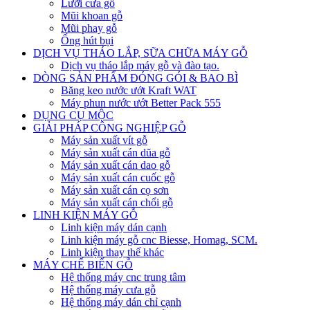
Lưỡi cưa gỗ
Mũi khoan gỗ
Mũi phay gỗ
Ống hút bụi
DỊCH VỤ THÁO LẮP, SỮA CHỮA MÁY GỖ
Dịch vụ tháo lắp máy gỗ và đào tạo.
DÒNG SẢN PHẨM ĐÓNG GÓI & BAO BÌ
Băng keo nước ướt Kraft WAT
Máy phun nước ướt Better Pack 555
DỤNG CỤ MỘC
GIẢI PHÁP CÔNG NGHIỆP GỖ
Máy sản xuất vít gỗ
Máy sản xuất cán dũa gỗ
Máy sản xuất cán dao gỗ
Máy sản xuất cán cuốc gỗ
Máy sản xuất cán cọ sơn
Máy sản xuất cán chổi gỗ
LINH KIỆN MÁY GỖ
Linh kiện máy dán cạnh
Linh kiện máy gỗ cnc Biesse, Homag, SCM.
Linh kiện thay thế khác
MÁY CHẾ BIẾN GỖ
Hệ thống máy cnc trung tâm
Hệ thống máy cưa gỗ
Hệ thống máy dán chỉ cạnh