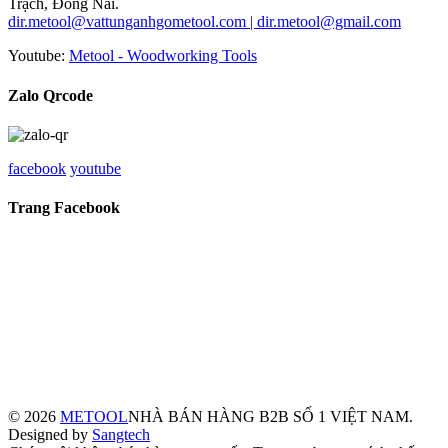
Trạch, Đồng Nai.
dir.metool@vattunganhgometool.com | dir.metool@gmail.com
Youtube:
Metool - Woodworking Tools
Zalo Qrcode
facebook
youtube
Trang Facebook
© 2026
METOOL
NHÀ BÁN HÀNG B2B SỐ 1 VIỆT NAM.
Designed by
Sangtech