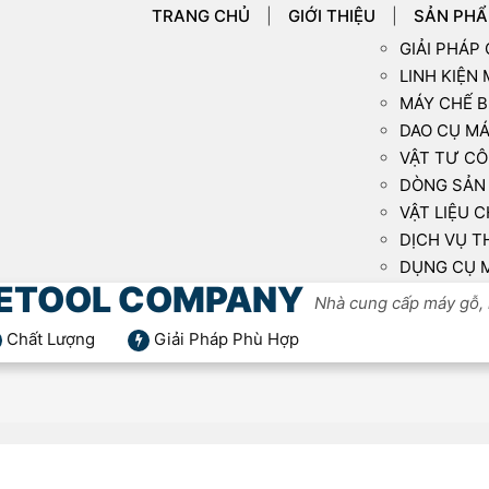
TRANG CHỦ
GIỚI THIỆU
SẢN PH
GIẢI PHÁP
LINH KIỆN
MÁY CHẾ B
DAO CỤ MÁ
VẬT TƯ CÔ
DÒNG SẢN 
VẬT LIỆU C
DỊCH VỤ T
DỤNG CỤ 
ETOOL COMPANY
Nhà cung cấp máy gỗ, 
Chất Lượng
Giải Pháp Phù Hợp