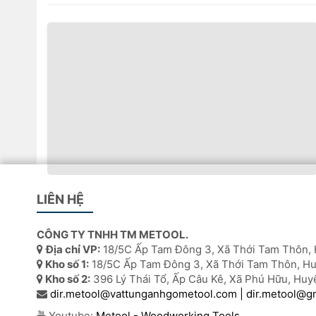
Dao phay cạnh R của máy dán cạnh KDT
LIÊN HỆ
Xuất xứ: Trung Quốc.
Thương hiệu: OEM
CÔNG TY TNHH TM METOOL.
Địa chỉ VP:
18/5C Ấp Tam Đông 3, Xã Thới Tam Thôn, 
Máy sử dụng: Máy dán cạnh KDT
Kho số 1:
18/5C Ấp Tam Đông 3, Xã Thới Tam Thôn, Hu
Liên hệ: Tư vấn thêm.
Kho số 2:
396 Lý Thái Tổ, Ấp Câu Kê, Xã Phú Hữu, Huy
dir.metool@vattunganhgometool.com | dir.metool@g
Youtube:
Metool - Woodworking Tools