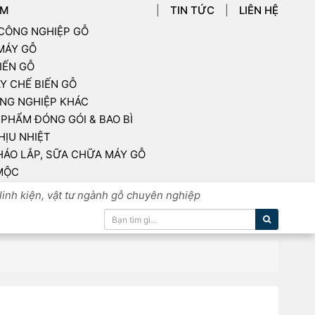
ẨM
TIN TỨC
LIÊN HỆ
 CÔNG NGHIỆP GỖ
 MÁY GỖ
IẾN GỖ
Y CHẾ BIẾN GỖ
NG NGHIỆP KHÁC
PHẨM ĐÓNG GÓI & BAO BÌ
HỊU NHIỆT
HÁO LẮP, SỮA CHỮA MÁY GỖ
MỘC
linh kiện, vật tư ngành gỗ chuyên nghiệp
Tìm kiếm