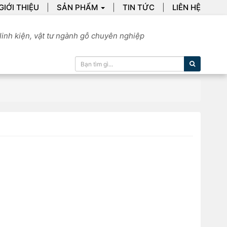
GIỚI THIỆU
SẢN PHẨM
TIN TỨC
LIÊN HỆ
linh kiện, vật tư ngành gỗ chuyên nghiệp
Tìm kiếm