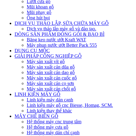
Lưỡi cưa gỗ
Mũi khoan gỗ
Mũi phay gỗ
Ống hút bụi
DỊCH VỤ THÁO LẮP, SỮA CHỮA MÁY GỖ
Dịch vụ tháo lắp máy gỗ và đào tạo.
DÒNG SẢN PHẨM ĐÓNG GÓI & BAO BÌ
Băng keo nước ướt Kraft WAT
Máy phun nước ướt Better Pack 555
DỤNG CỤ MỘC
GIẢI PHÁP CÔNG NGHIỆP GỖ
Máy sản xuất vít gỗ
Máy sản xuất cán dũa gỗ
Máy sản xuất cán dao gỗ
Máy sản xuất cán cuốc gỗ
Máy sản xuất cán cọ sơn
Máy sản xuất cán chổi gỗ
LINH KIỆN MÁY GỖ
Linh kiện máy dán cạnh
Linh kiện máy gỗ cnc Biesse, Homag, SCM.
Linh kiện thay thế khác
MÁY CHẾ BIẾN GỖ
Hệ thống máy cnc trung tâm
Hệ thống máy cưa gỗ
Hệ thống máy dán chỉ cạnh