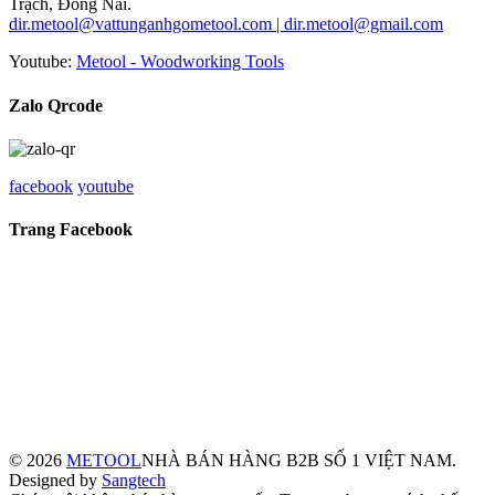
Trạch, Đồng Nai.
dir.metool@vattunganhgometool.com | dir.metool@gmail.com
Youtube:
Metool - Woodworking Tools
Zalo Qrcode
facebook
youtube
Trang Facebook
© 2026
METOOL
NHÀ BÁN HÀNG B2B SỐ 1 VIỆT NAM.
Designed by
Sangtech