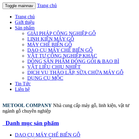
Trang chủ
Toggle mainnav
Trang chủ
Giới thiệu
Sản phẩm
GIẢI PHÁP CÔNG NGHIỆP GỖ
LINH KIỆN MÁY GỖ
MÁY CHẾ BIẾN GỖ
DAO CỤ MÁY CHẾ BIẾN GỖ
VẬT TƯ CÔNG NGHIỆP KHÁC
DÒNG SẢN PHẨM ĐÓNG GÓI & BAO BÌ
VẬT LIỆU CHỊU NHIỆT
DỊCH VỤ THÁO LẮP, SỮA CHỮA MÁY GỖ
DỤNG CỤ MỘC
Tin Tức
Liên hệ
METOOL COMPANY
Nhà cung cấp máy gỗ, linh kiện, vật tư
ngành gỗ chuyên nghiệp
Danh mục sản phẩm
DAO CỤ MÁY CHẾ BIẾN GỖ