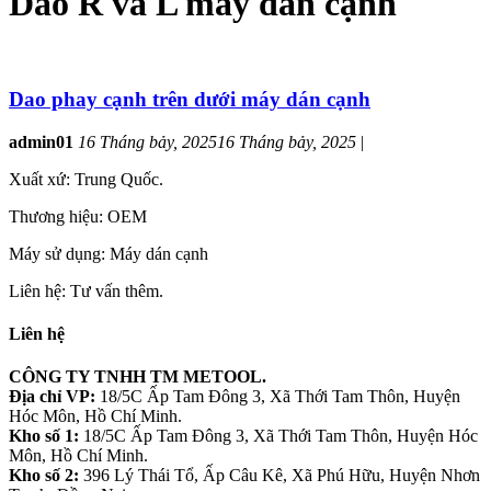
Dao R và L máy dán cạnh
Dao phay cạnh trên dưới máy dán cạnh
admin01
16 Tháng bảy, 2025
16 Tháng bảy, 2025
|
Xuất xứ: Trung Quốc.
Thương hiệu: OEM
Máy sử dụng: Máy dán cạnh
Liên hệ: Tư vấn thêm.
Liên hệ
CÔNG TY TNHH TM METOOL.
Địa chỉ VP:
18/5C Ấp Tam Đông 3, Xã Thới Tam Thôn, Huyện
Hóc Môn, Hồ Chí Minh.
Kho số 1:
18/5C Ấp Tam Đông 3, Xã Thới Tam Thôn, Huyện Hóc
Môn, Hồ Chí Minh.
Kho số 2:
396 Lý Thái Tổ, Ấp Câu Kê, Xã Phú Hữu, Huyện Nhơn