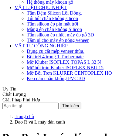
Hệ thống máy khoan gỗ
VẬT LIỆU CHỊU NHIỆT
Tấm Đệm Silicon Lõi Đồng.
Túi hút chân không silicon
Tấm silicon ép pin mặt trời
Màng ép chân không Silicon
Tấm silicon ép nhiệt máy ép gỗ 3D
Tấm nỉ cho máy ép nóng veneer
VẬT TƯ CÔNG NGHIỆP
Dụng cụ cắt mép veneer thừa.
Bột trét 4 trong 1 Timbermate
Mỡ Kluber ISOFLEX TOPAS L 32 N
Mỡ bôi trơn Kluber ISOFLEX NBU 15
Mỡ Bôi Trơn KLURER CENTOPLEX HO
Keo dán chân không PVC 3D
Uy Tín
Chất Lượng
Giải Pháp Phù Hợp
Tìm kiếm
Trang chủ
Dao R và L máy dán cạnh