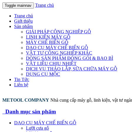
Trang chủ
Toggle mainnav
Trang chủ
Giới thiệu
Sản phẩm
GIẢI PHÁP CÔNG NGHIỆP GỖ
LINH KIỆN MÁY GỖ
MÁY CHẾ BIẾN GỖ
DAO CỤ MÁY CHẾ BIẾN GỖ
VẬT TƯ CÔNG NGHIỆP KHÁC
DÒNG SẢN PHẨM ĐÓNG GÓI & BAO BÌ
VẬT LIỆU CHỊU NHIỆT
DỊCH VỤ THÁO LẮP, SỮA CHỮA MÁY GỖ
DỤNG CỤ MỘC
Tin Tức
Liên hệ
METOOL COMPANY
Nhà cung cấp máy gỗ, linh kiện, vật tư ng
Danh mục sản phẩm
DAO CỤ MÁY CHẾ BIẾN GỖ
Lưỡi cưa gỗ