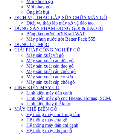
Mũi khoan gỗ
Mũi phay gỗ
Ống hút bụi
DỊCH VỤ THÁO LẮP, SỮA CHỮA MÁY GỖ
Dịch vụ tháo lắp máy gỗ và đào tạo.
DÒNG SẢN PHẨM ĐÓNG GÓI & BAO BÌ
Băng keo nước ướt Kraft WAT
Máy phun nước ướt Better Pack 555
DỤNG CỤ MỘC
GIẢI PHÁP CÔNG NGHIỆP GỖ
Máy sản xuất vít gỗ
Máy sản xuất cán dũa gỗ
Máy sản xuất cán dao gỗ
Máy sản xuất cán cuốc gỗ
Máy sản xuất cán cọ sơn
Máy sản xuất cán chổi gỗ
LINH KIỆN MÁY GỖ
Linh kiện máy dán cạnh
Linh kiện máy gỗ cnc Biesse, Homag, SCM.
Linh kiện thay thế khác
MÁY CHẾ BIẾN GỖ
Hệ thống máy cnc trung tâm
Hệ thống máy cưa gỗ
Hệ thống máy dán chỉ cạnh
Hệ thống máy khoan gỗ