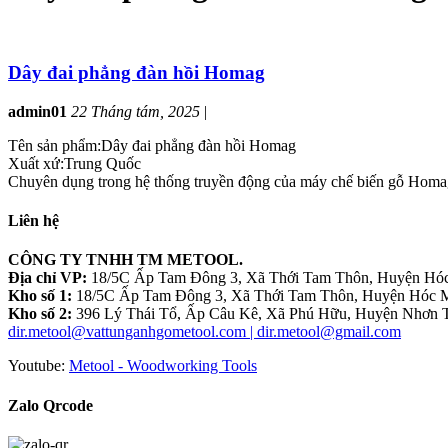
Dây đai phẳng đàn hồi Homag
admin01
22 Tháng tám, 2025
|
Tên sản phẩm:Dây đai phẳng đàn hồi Homag
Xuất xứ:Trung Quốc
Chuyên dụng trong hệ thống truyền động của máy chế biến gỗ Homa
Liên hệ
CÔNG TY TNHH TM METOOL.
Địa chỉ VP:
18/5C Ấp Tam Đông 3, Xã Thới Tam Thôn, Huyện Hóc
Kho số 1:
18/5C Ấp Tam Đông 3, Xã Thới Tam Thôn, Huyện Hóc M
Kho số 2:
396 Lý Thái Tổ, Ấp Câu Kê, Xã Phú Hữu, Huyện Nhơn T
dir.metool@vattunganhgometool.com | dir.metool@gmail.com
Youtube:
Metool - Woodworking Tools
Zalo Qrcode