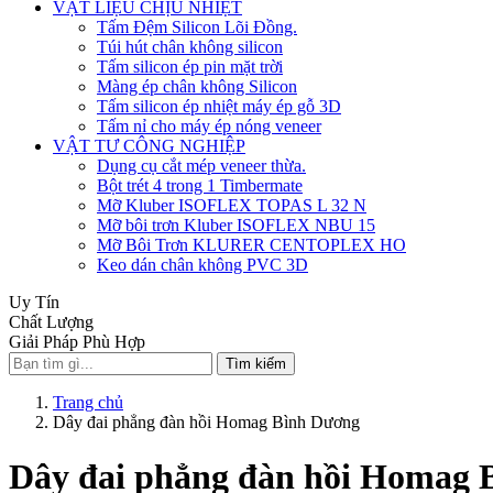
VẬT LIỆU CHỊU NHIỆT
Tấm Đệm Silicon Lõi Đồng.
Túi hút chân không silicon
Tấm silicon ép pin mặt trời
Màng ép chân không Silicon
Tấm silicon ép nhiệt máy ép gỗ 3D
Tấm nỉ cho máy ép nóng veneer
VẬT TƯ CÔNG NGHIỆP
Dụng cụ cắt mép veneer thừa.
Bột trét 4 trong 1 Timbermate
Mỡ Kluber ISOFLEX TOPAS L 32 N
Mỡ bôi trơn Kluber ISOFLEX NBU 15
Mỡ Bôi Trơn KLURER CENTOPLEX HO
Keo dán chân không PVC 3D
Uy Tín
Chất Lượng
Giải Pháp Phù Hợp
Tìm kiếm
Trang chủ
Dây đai phẳng đàn hồi Homag Bình Dương
Dây đai phẳng đàn hồi Homag 