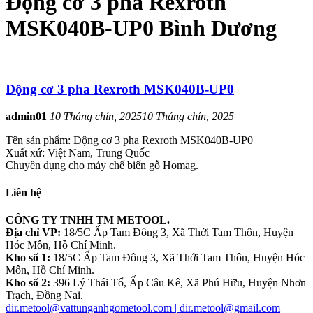
Động cơ 3 pha Rexroth
MSK040B-UP0 Bình Dương
Động cơ 3 pha Rexroth MSK040B-UP0
admin01
10 Tháng chín, 2025
10 Tháng chín, 2025
|
Tên sản phẩm: Động cơ 3 pha Rexroth MSK040B-UP0
Xuất xứ: Việt Nam, Trung Quốc
Chuyên dụng cho máy chế biến gỗ Homag.
Liên hệ
CÔNG TY TNHH TM METOOL.
Địa chỉ VP:
18/5C Ấp Tam Đông 3, Xã Thới Tam Thôn, Huyện
Hóc Môn, Hồ Chí Minh.
Kho số 1:
18/5C Ấp Tam Đông 3, Xã Thới Tam Thôn, Huyện Hóc
Môn, Hồ Chí Minh.
Kho số 2:
396 Lý Thái Tổ, Ấp Câu Kê, Xã Phú Hữu, Huyện Nhơn
Trạch, Đồng Nai.
dir.metool@vattunganhgometool.com | dir.metool@gmail.com