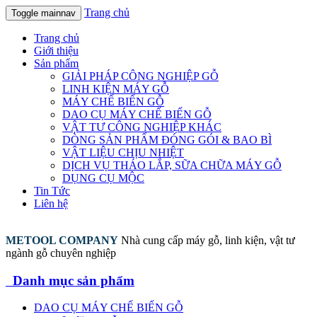
Trang chủ
Toggle mainnav
Trang chủ
Giới thiệu
Sản phẩm
GIẢI PHÁP CÔNG NGHIỆP GỖ
LINH KIỆN MÁY GỖ
MÁY CHẾ BIẾN GỖ
DAO CỤ MÁY CHẾ BIẾN GỖ
VẬT TƯ CÔNG NGHIỆP KHÁC
DÒNG SẢN PHẨM ĐÓNG GÓI & BAO BÌ
VẬT LIỆU CHỊU NHIỆT
DỊCH VỤ THÁO LẮP, SỮA CHỮA MÁY GỖ
DỤNG CỤ MỘC
Tin Tức
Liên hệ
METOOL COMPANY
Nhà cung cấp máy gỗ, linh kiện, vật tư
ngành gỗ chuyên nghiệp
Danh mục sản phẩm
DAO CỤ MÁY CHẾ BIẾN GỖ