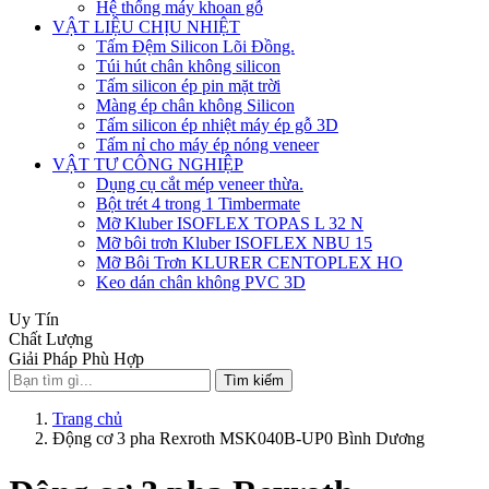
Hệ thống máy khoan gỗ
VẬT LIỆU CHỊU NHIỆT
Tấm Đệm Silicon Lõi Đồng.
Túi hút chân không silicon
Tấm silicon ép pin mặt trời
Màng ép chân không Silicon
Tấm silicon ép nhiệt máy ép gỗ 3D
Tấm nỉ cho máy ép nóng veneer
VẬT TƯ CÔNG NGHIỆP
Dụng cụ cắt mép veneer thừa.
Bột trét 4 trong 1 Timbermate
Mỡ Kluber ISOFLEX TOPAS L 32 N
Mỡ bôi trơn Kluber ISOFLEX NBU 15
Mỡ Bôi Trơn KLURER CENTOPLEX HO
Keo dán chân không PVC 3D
Uy Tín
Chất Lượng
Giải Pháp Phù Hợp
Tìm kiếm
Trang chủ
Động cơ 3 pha Rexroth MSK040B-UP0 Bình Dương