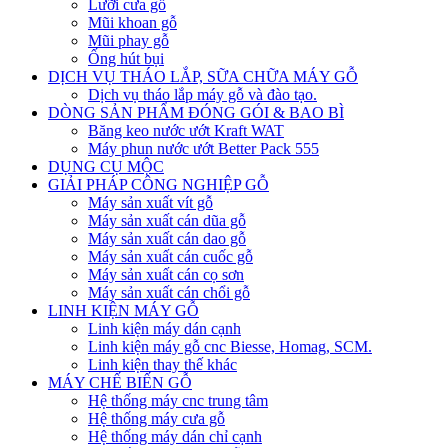
Lưỡi cưa gỗ
Mũi khoan gỗ
Mũi phay gỗ
Ống hút bụi
DỊCH VỤ THÁO LẮP, SỮA CHỮA MÁY GỖ
Dịch vụ tháo lắp máy gỗ và đào tạo.
DÒNG SẢN PHẨM ĐÓNG GÓI & BAO BÌ
Băng keo nước ướt Kraft WAT
Máy phun nước ướt Better Pack 555
DỤNG CỤ MỘC
GIẢI PHÁP CÔNG NGHIỆP GỖ
Máy sản xuất vít gỗ
Máy sản xuất cán dũa gỗ
Máy sản xuất cán dao gỗ
Máy sản xuất cán cuốc gỗ
Máy sản xuất cán cọ sơn
Máy sản xuất cán chổi gỗ
LINH KIỆN MÁY GỖ
Linh kiện máy dán cạnh
Linh kiện máy gỗ cnc Biesse, Homag, SCM.
Linh kiện thay thế khác
MÁY CHẾ BIẾN GỖ
Hệ thống máy cnc trung tâm
Hệ thống máy cưa gỗ
Hệ thống máy dán chỉ cạnh