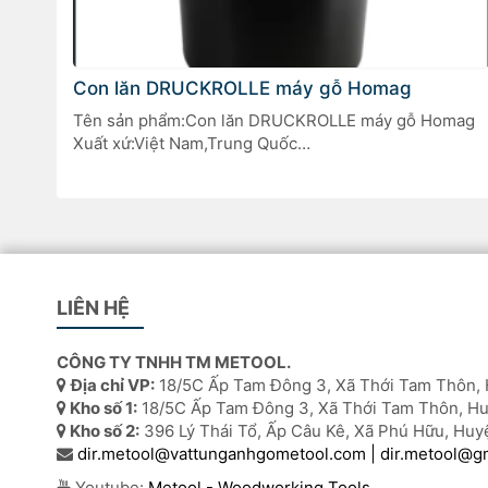
Con lăn DRUCKROLLE máy gỗ Homag
Tên sản phẩm:Con lăn DRUCKROLLE máy gỗ Homag
Xuất xứ:Việt Nam,Trung Quốc
Phụ kiện quan trọng trong các dòng máy chế biến gỗ
Homag.
LIÊN HỆ
CÔNG TY TNHH TM METOOL.
Địa chỉ VP:
18/5C Ấp Tam Đông 3, Xã Thới Tam Thôn, 
Kho số 1:
18/5C Ấp Tam Đông 3, Xã Thới Tam Thôn, Hu
Kho số 2:
396 Lý Thái Tổ, Ấp Câu Kê, Xã Phú Hữu, Huy
dir.metool@vattunganhgometool.com | dir.metool@g
Youtube:
Metool - Woodworking Tools