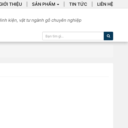
GIỚI THIỆU
SẢN PHẨM
TIN TỨC
LIÊN HỆ
linh kiện, vật tư ngành gỗ chuyên nghiệp
Tìm kiếm