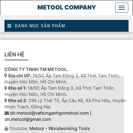
METOOL COMPANY
Togg
main
DANH MỤC SẢN PHẨM
Trang
dụng cụ phay xốp CNC
chủ
LIÊN HỆ
DỤNG CỤ PHAY XỐP CNC
CÔNG TY TNHH TM METOOL.
Địa chỉ VP:
18/5C Ấp Tam Đông 3, Xã Thới Tam Thôn,
Huyện Hóc Môn, Hồ Chí Minh.
Kho số 1:
18/5C Ấp Tam Đông 3, Xã Thới Tam Thôn,
Huyện Hóc Môn, Hồ Chí Minh.
Kho số 2:
396 Lý Thái Tổ, Ấp Câu Kê, Xã Phú Hữu, Huyện
Nhơn Trạch, Đồng Nai.
dir.metool@vattunganhgometool.com |
dir.metool@gmail.com
Youtube:
Metool - Woodworking Tools