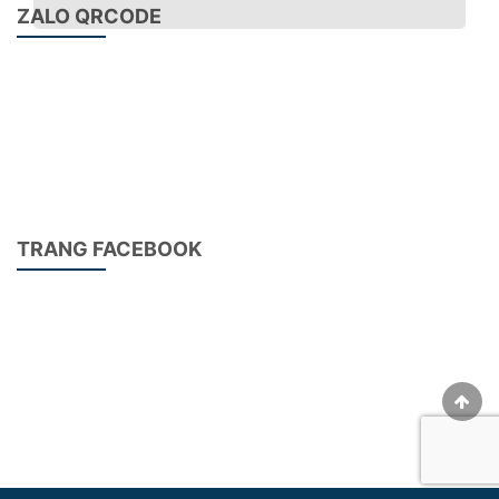
ZALO QRCODE
Dao phay bọt hình nón HSS
Tên sản phẩm:Dao phay bọt hình nón HSS
Xuất xứ:Việt Nam,Trung Quốc
TRANG FACEBOOK