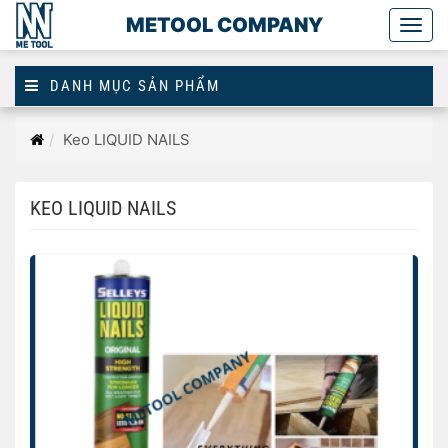
METOOL COMPANY
Togg
main
DANH MỤC SẢN PHẨM
Trang
Keo LIQUID NAILS
chủ
KEO LIQUID NAILS