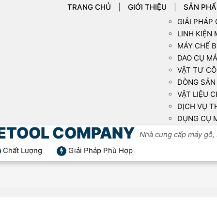
TRANG CHỦ
GIỚI THIỆU
SẢN PH
GIẢI PHÁP
LINH KIỆN
MÁY CHẾ B
DAO CỤ MÁ
VẬT TƯ CÔ
DÒNG SẢN 
VẬT LIỆU C
DỊCH VỤ T
DỤNG CỤ 
ETOOL COMPANY
Nhà cung cấp máy gỗ, 
Chất Lượng
Giải Pháp Phù Hợp