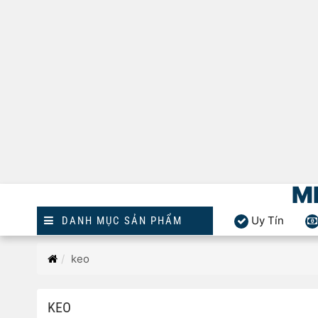
M
Uy Tín
DANH MỤC SẢN PHẨM
Trang
keo
chủ
KEO