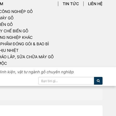
ẨM
TIN TỨC
LIÊN HỆ
 CÔNG NGHIỆP GỖ
 MÁY GỖ
IẾN GỖ
Y CHẾ BIẾN GỖ
NG NGHIỆP KHÁC
PHẨM ĐÓNG GÓI & BAO BÌ
HỊU NHIỆT
HÁO LẮP, SỮA CHỮA MÁY GỖ
MỘC
linh kiện, vật tư ngành gỗ chuyên nghiệp
Tìm kiếm