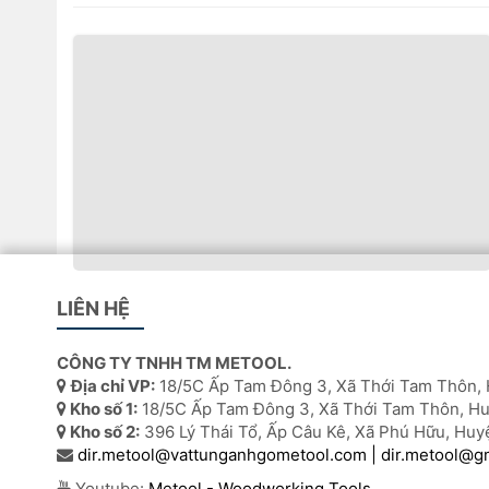
Keo phun dán laminate Adino C424
LIÊN HỆ
Tính chất đặc trưng của keo phun.
CÔNG TY TNHH TM METOOL.
Thời gian bay hơi nhanh
Địa chỉ VP:
18/5C Ấp Tam Đông 3, Xã Thới Tam Thôn, 
Kho số 1:
18/5C Ấp Tam Đông 3, Xã Thới Tam Thôn, Hu
Độ dính cao
Kho số 2:
396 Lý Thái Tổ, Ấp Câu Kê, Xã Phú Hữu, Huy
Khả năng phun tốt
dir.metool@vattunganhgometool.com | dir.metool@g
Youtube:
Metool - Woodworking Tools