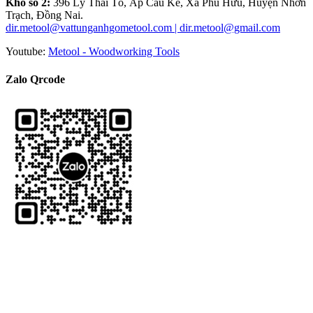
Kho số 2:
396 Lý Thái Tổ, Ấp Câu Kê, Xã Phú Hữu, Huyện Nhơn
Trạch, Đồng Nai.
dir.metool@vattunganhgometool.com | dir.metool@gmail.com
Youtube:
Metool - Woodworking Tools
Zalo Qrcode