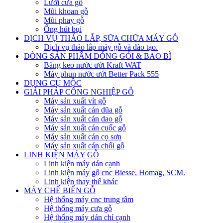
Lưỡi cưa gỗ
Mũi khoan gỗ
Mũi phay gỗ
Ống hút bụi
DỊCH VỤ THÁO LẮP, SỮA CHỮA MÁY GỖ
Dịch vụ tháo lắp máy gỗ và đào tạo.
DÒNG SẢN PHẨM ĐÓNG GÓI & BAO BÌ
Băng keo nước ướt Kraft WAT
Máy phun nước ướt Better Pack 555
DỤNG CỤ MỘC
GIẢI PHÁP CÔNG NGHIỆP GỖ
Máy sản xuất vít gỗ
Máy sản xuất cán dũa gỗ
Máy sản xuất cán dao gỗ
Máy sản xuất cán cuốc gỗ
Máy sản xuất cán cọ sơn
Máy sản xuất cán chổi gỗ
LINH KIỆN MÁY GỖ
Linh kiện máy dán cạnh
Linh kiện máy gỗ cnc Biesse, Homag, SCM.
Linh kiện thay thế khác
MÁY CHẾ BIẾN GỖ
Hệ thống máy cnc trung tâm
Hệ thống máy cưa gỗ
Hệ thống máy dán chỉ cạnh