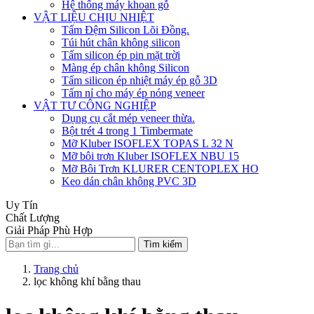
Hệ thống máy khoan gỗ
VẬT LIỆU CHỊU NHIỆT
Tấm Đệm Silicon Lõi Đồng.
Túi hút chân không silicon
Tấm silicon ép pin mặt trời
Màng ép chân không Silicon
Tấm silicon ép nhiệt máy ép gỗ 3D
Tấm nỉ cho máy ép nóng veneer
VẬT TƯ CÔNG NGHIỆP
Dụng cụ cắt mép veneer thừa.
Bột trét 4 trong 1 Timbermate
Mỡ Kluber ISOFLEX TOPAS L 32 N
Mỡ bôi trơn Kluber ISOFLEX NBU 15
Mỡ Bôi Trơn KLURER CENTOPLEX HO
Keo dán chân không PVC 3D
Uy Tín
Chất Lượng
Giải Pháp Phù Hợp
Tìm kiếm
Trang chủ
lọc không khí bằng thau