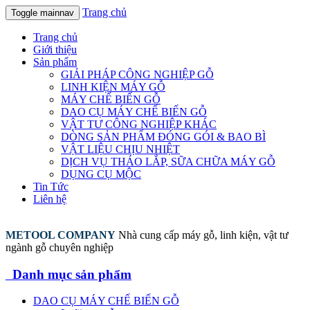
Trang chủ
Toggle mainnav
Trang chủ
Giới thiệu
Sản phẩm
GIẢI PHÁP CÔNG NGHIỆP GỖ
LINH KIỆN MÁY GỖ
MÁY CHẾ BIẾN GỖ
DAO CỤ MÁY CHẾ BIẾN GỖ
VẬT TƯ CÔNG NGHIỆP KHÁC
DÒNG SẢN PHẨM ĐÓNG GÓI & BAO BÌ
VẬT LIỆU CHỊU NHIỆT
DỊCH VỤ THÁO LẮP, SỮA CHỮA MÁY GỖ
DỤNG CỤ MỘC
Tin Tức
Liên hệ
METOOL COMPANY
Nhà cung cấp máy gỗ, linh kiện, vật tư
ngành gỗ chuyên nghiệp
Danh mục sản phẩm
DAO CỤ MÁY CHẾ BIẾN GỖ