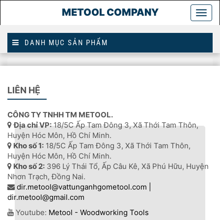
METOOL COMPANY
Togg
main
DANH MỤC SẢN PHẨM
Trang
lưỡi cạo profile
chủ
LIÊN HỆ
LƯỠI CẠO PROFILE
CÔNG TY TNHH TM METOOL.
Địa chỉ VP:
18/5C Ấp Tam Đông 3, Xã Thới Tam Thôn,
Huyện Hóc Môn, Hồ Chí Minh.
Kho số 1:
18/5C Ấp Tam Đông 3, Xã Thới Tam Thôn,
Huyện Hóc Môn, Hồ Chí Minh.
Kho số 2:
396 Lý Thái Tổ, Ấp Câu Kê, Xã Phú Hữu, Huyện
Nhơn Trạch, Đồng Nai.
dir.metool@vattunganhgometool.com |
dir.metool@gmail.com
Youtube:
Metool - Woodworking Tools