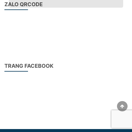
ZALO QRCODE
Lưỡi dao cạo 16x17x2mm
Tên sản phẩm:Lưỡi cạo 16x17x2mm – R1.5/R2/R3
Xuất xứ:Trung Quốc
Dùng cho máy dán cạnh,Nanxing,các máy có chức
năng bo cạnh tự động
TRANG FACEBOOK