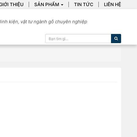
GIỚI THIỆU
SẢN PHẨM
TIN TỨC
LIÊN HỆ
linh kiện, vật tư ngành gỗ chuyên nghiệp
Tìm kiếm