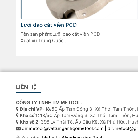
Lưỡi dao cắt viền PCD
Tên sản phẩm:Lưỡi dao cắt viền PCD
Xuất xứ:Trung Quốc
Dùng cho máy dán cạnh tự động trong ngành chế biế
gỗ
LIÊN HỆ
CÔNG TY TNHH TM METOOL.
Địa chỉ VP:
18/5C Ấp Tam Đông 3, Xã Thới Tam Thôn, 
Kho số 1:
18/5C Ấp Tam Đông 3, Xã Thới Tam Thôn, Hu
Kho số 2:
396 Lý Thái Tổ, Ấp Câu Kê, Xã Phú Hữu, Huy
dir.metool@vattunganhgometool.com | dir.metool@g
Youtube:
Metool - Woodworking Tools