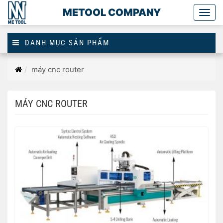
METOOL COMPANY
Togg
main
DANH MỤC SẢN PHẨM
Trang
máy cnc router
chủ
MÁY CNC ROUTER