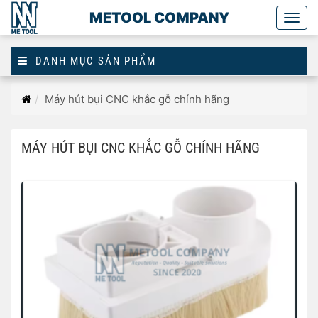
METOOL COMPANY
Togg
main
DANH MỤC SẢN PHẨM
Trang
Máy hút bụi CNC khắc gỗ chính hãng
chủ
MÁY HÚT BỤI CNC KHẮC GỖ CHÍNH HÃNG