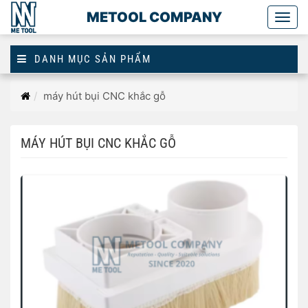
METOOL COMPANY
Togg
main
DANH MỤC SẢN PHẨM
Trang
máy hút bụi CNC khắc gỗ
chủ
MÁY HÚT BỤI CNC KHẮC GỖ