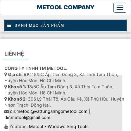
METOOL COMPANY
Togg
main
DANH MỤC SẢN PHẨM
Trang
máy khaon cnc 6 mặt qua sử dụng
chủ
LIÊN HỆ
MÁY KHAON CNC 6 MẶT QUA SỬ DỤNG
CÔNG TY TNHH TM METOOL.
Địa chỉ VP:
18/5C Ấp Tam Đông 3, Xã Thới Tam Thôn,
Huyện Hóc Môn, Hồ Chí Minh.
Kho số 1:
18/5C Ấp Tam Đông 3, Xã Thới Tam Thôn,
Huyện Hóc Môn, Hồ Chí Minh.
Kho số 2:
396 Lý Thái Tổ, Ấp Câu Kê, Xã Phú Hữu, Huyện
Nhơn Trạch, Đồng Nai.
dir.metool@vattunganhgometool.com |
dir.metool@gmail.com
Youtube:
Metool - Woodworking Tools