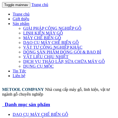
Trang chủ
Toggle mainnav
Trang chủ
Giới thiệu
Sản phẩm
GIẢI PHÁP CÔNG NGHIỆP GỖ
LINH KIỆN MÁY GỖ
MÁY CHẾ BIẾN GỖ
DAO CỤ MÁY CHẾ BIẾN GỖ
VẬT TƯ CÔNG NGHIỆP KHÁC
DÒNG SẢN PHẨM ĐÓNG GÓI & BAO BÌ
VẬT LIỆU CHỊU NHIỆT
DỊCH VỤ THÁO LẮP, SỮA CHỮA MÁY GỖ
DỤNG CỤ MỘC
Tin Tức
Liên hệ
METOOL COMPANY
Nhà cung cấp máy gỗ, linh kiện, vật tư
ngành gỗ chuyên nghiệp
Danh mục sản phẩm
DAO CỤ MÁY CHẾ BIẾN GỖ