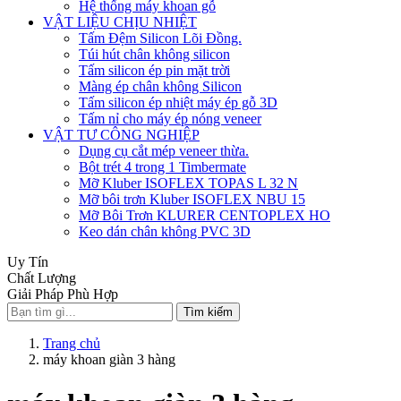
Hệ thống máy khoan gỗ
VẬT LIỆU CHỊU NHIỆT
Tấm Đệm Silicon Lõi Đồng.
Túi hút chân không silicon
Tấm silicon ép pin mặt trời
Màng ép chân không Silicon
Tấm silicon ép nhiệt máy ép gỗ 3D
Tấm nỉ cho máy ép nóng veneer
VẬT TƯ CÔNG NGHIỆP
Dụng cụ cắt mép veneer thừa.
Bột trét 4 trong 1 Timbermate
Mỡ Kluber ISOFLEX TOPAS L 32 N
Mỡ bôi trơn Kluber ISOFLEX NBU 15
Mỡ Bôi Trơn KLURER CENTOPLEX HO
Keo dán chân không PVC 3D
Uy Tín
Chất Lượng
Giải Pháp Phù Hợp
Tìm kiếm
Trang chủ
máy khoan giàn 3 hàng