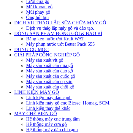
Lưỡi cưa gỗ
Mũi khoan gỗ
Mũi phay gỗ
Ống hút bụi
DỊCH VỤ THÁO LẮP, SỮA CHỮA MÁY GỖ
Dịch vụ tháo lắp máy gỗ và đào tạo.
DÒNG SẢN PHẨM ĐÓNG GÓI & BAO BÌ
Băng keo nước ướt Kraft WAT
Máy phun nước ướt Better Pack 555
DỤNG CỤ MỘC
GIẢI PHÁP CÔNG NGHIỆP GỖ
Máy sản xuất vít gỗ
Máy sản xuất cán dũa gỗ
Máy sản xuất cán dao gỗ
Máy sản xuất cán cuốc gỗ
Máy sản xuất cán cọ sơn
Máy sản xuất cán chổi gỗ
LINH KIỆN MÁY GỖ
Linh kiện máy dán cạnh
Linh kiện máy gỗ cnc Biesse, Homag, SCM.
Linh kiện thay thế khác
MÁY CHẾ BIẾN GỖ
Hệ thống máy cnc trung tâm
Hệ thống máy cưa gỗ
Hệ thống máy dán chỉ cạnh