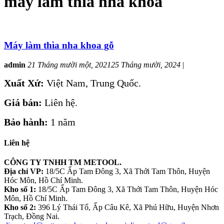
máy làm thìa nha khoa
Máy làm thìa nha khoa gỗ
admin
21 Tháng mười một, 2021
25 Tháng mười, 2024
|
Xuất Xứ:
Việt Nam, Trung Quốc.
Giá bán:
Liên hệ.
Bảo hành:
1 năm
Liên hệ
CÔNG TY TNHH TM METOOL.
Địa chỉ VP:
18/5C Ấp Tam Đông 3, Xã Thới Tam Thôn, Huyện
Hóc Môn, Hồ Chí Minh.
Kho số 1:
18/5C Ấp Tam Đông 3, Xã Thới Tam Thôn, Huyện Hóc
Môn, Hồ Chí Minh.
Kho số 2:
396 Lý Thái Tổ, Ấp Câu Kê, Xã Phú Hữu, Huyện Nhơn
Trạch, Đồng Nai.