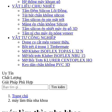
Hệ thống máy khoan gỗ
VẬT LIỆU CHỊU NHIỆT
Tấm Đệm Silicon Lõi Đồng.
Túi hút chân không silicon
Tấm silicon ép pin mặt trời
Màng ép chân không Silicon
Tấm silicon ép nhiệt máy ép gỗ 3D
Tấm nỉ cho máy ép nóng veneer
VẬT TƯ CÔNG NGHIỆP
Dụng cụ cắt mép veneer thừa.
Bột trét 4 trong 1 Timbermate
Mỡ Kluber ISOFLEX TOPAS L 32 N
Mỡ bôi trơn Kluber ISOFLEX NBU 15
Mỡ Bôi Trơn KLURER CENTOPLEX HO
Keo dán chân không PVC 3D
Uy Tín
Chất Lượng
Giải Pháp Phù Hợp
Tìm kiếm
Trang chủ
máy làm thìa nha khoa