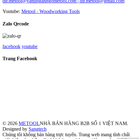
dir.metool@vattunganhgometool.com | dir.metool@gmail.com
Youtube:
Metool - Woodworking Tools
Zalo Qrcode
facebook
youtube
Trang Facebook
© 2026
METOOL
NHÀ BÁN HÀNG B2B SỐ 1 VIỆT NAM.
Designed by
Sangtech
Chúng tôi không bán hàng trực tuyến. Trang web mang tính chất