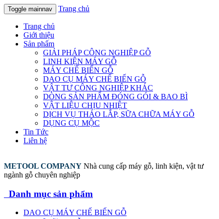
Trang chủ
Toggle mainnav
Trang chủ
Giới thiệu
Sản phẩm
GIẢI PHÁP CÔNG NGHIỆP GỖ
LINH KIỆN MÁY GỖ
MÁY CHẾ BIẾN GỖ
DAO CỤ MÁY CHẾ BIẾN GỖ
VẬT TƯ CÔNG NGHIỆP KHÁC
DÒNG SẢN PHẨM ĐÓNG GÓI & BAO BÌ
VẬT LIỆU CHỊU NHIỆT
DỊCH VỤ THÁO LẮP, SỮA CHỮA MÁY GỖ
DỤNG CỤ MỘC
Tin Tức
Liên hệ
METOOL COMPANY
Nhà cung cấp máy gỗ, linh kiện, vật tư
ngành gỗ chuyên nghiệp
Danh mục sản phẩm
DAO CỤ MÁY CHẾ BIẾN GỖ