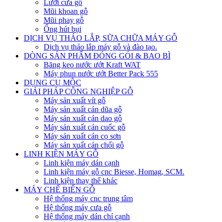
Lưỡi cưa gỗ
Mũi khoan gỗ
Mũi phay gỗ
Ống hút bụi
DỊCH VỤ THÁO LẮP, SỮA CHỮA MÁY GỖ
Dịch vụ tháo lắp máy gỗ và đào tạo.
DÒNG SẢN PHẨM ĐÓNG GÓI & BAO BÌ
Băng keo nước ướt Kraft WAT
Máy phun nước ướt Better Pack 555
DỤNG CỤ MỘC
GIẢI PHÁP CÔNG NGHIỆP GỖ
Máy sản xuất vít gỗ
Máy sản xuất cán dũa gỗ
Máy sản xuất cán dao gỗ
Máy sản xuất cán cuốc gỗ
Máy sản xuất cán cọ sơn
Máy sản xuất cán chổi gỗ
LINH KIỆN MÁY GỖ
Linh kiện máy dán cạnh
Linh kiện máy gỗ cnc Biesse, Homag, SCM.
Linh kiện thay thế khác
MÁY CHẾ BIẾN GỖ
Hệ thống máy cnc trung tâm
Hệ thống máy cưa gỗ
Hệ thống máy dán chỉ cạnh